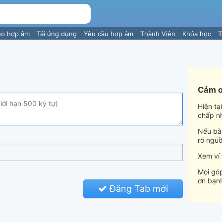
eo hợp âm
Tải ứng dụng
Yêu cầu hợp âm
Thành Viên
Khóa học
T
Cảm ơ
Hiện tạ
chấp n
Nếu bài
rõ nguồ
Xem ví
Mọi góp
ơn bạn!
Đăng Tab mới