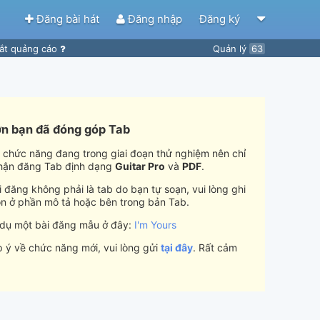
Đăng bài hát
Đăng nhập
Đăng ký
ắt quảng cáo
Quản lý
63
n bạn đã đóng góp Tab
i chức năng đang trong giai đoạn thử nghiệm nên chỉ
hận đăng Tab định dạng
Guitar Pro
và
PDF
.
 đăng không phải là tab do bạn tự soạn, vui lòng ghi
n ở phần mô tả hoặc bên trong bản Tab.
 dụ một bài đăng mẫu ở đây:
I'm Yours
 ý về chức năng mới, vui lòng gửi
tại đây
. Rất cảm