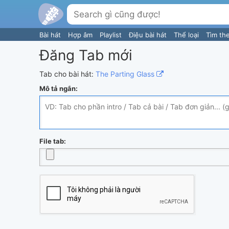
Bài hát
Hợp âm
Playlist
Điệu bài hát
Thể loại
Tìm th
Đăng Tab mới
Tab cho bài hát:
The Parting Glass
Mô tả ngắn:
File tab: