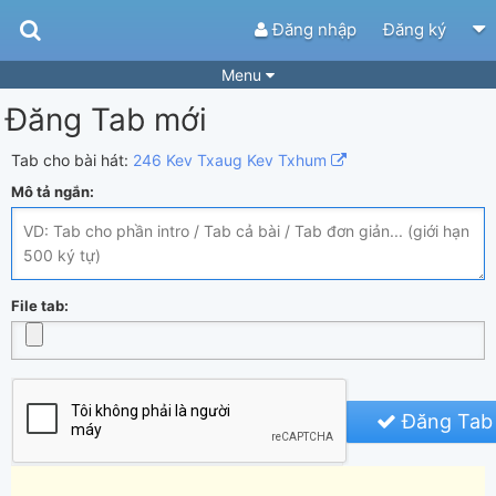
Đăng nhập
Đăng ký
Menu
Đăng Tab mới
Bài hát
Guitar Tabs
Playlist
Hợp âm
Tab cho bài hát:
246 Kev Txaug Kev Txhum
Mô tả ngắn:
Điệu bài hát
Thể loại
Tìm theo hợp âm
Tải ứng dụng
Yêu cầu hợp âm
Thành Viên
File tab:
Khóa học
Quản lý
65
Tắt quảng cáo
Đăng Tab