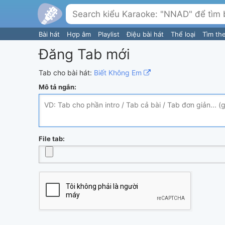
Bài hát
Hợp âm
Playlist
Điệu bài hát
Thể loại
Tìm th
Đăng Tab mới
Tab cho bài hát:
Biết Không Em
Mô tả ngắn:
File tab: