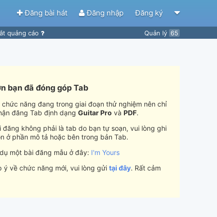
Đăng bài hát
Đăng nhập
Đăng ký
ắt quảng cáo
Quản lý
65
n bạn đã đóng góp Tab
i chức năng đang trong giai đoạn thử nghiệm nên chỉ
hận đăng Tab định dạng
Guitar Pro
và
PDF
.
 đăng không phải là tab do bạn tự soạn, vui lòng ghi
n ở phần mô tả hoặc bên trong bản Tab.
 dụ một bài đăng mẫu ở đây:
I'm Yours
 ý về chức năng mới, vui lòng gửi
tại đây
. Rất cảm