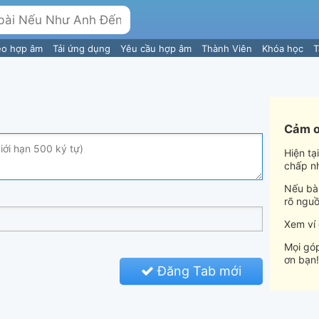
eo hợp âm
Tải ứng dụng
Yêu cầu hợp âm
Thành Viên
Khóa học
T
Cảm ơ
Hiện tạ
chấp n
Nếu bài
rõ nguồ
Xem ví
Mọi góp
ơn bạn!
Đăng Tab mới