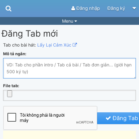
Đăng nhập
Đăng ký
Menu
Đăng Tab mới
Bài hát
Guitar Tabs
Playlist
Hợp âm
Tab cho bài hát:
Lấy Lại Cảm Xúc
Mô tả ngắn:
Điệu bài hát
Thể loại
Tìm theo hợp âm
Tải ứng dụng
Yêu cầu hợp âm
Thành Viên
File tab:
Khóa học
Quản lý
73
Tắt quảng cáo
Đăng Tab