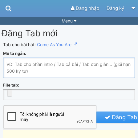
Đăng nhập
Đăng ký
Menu
Đăng Tab mới
Bài hát
Guitar Tabs
Playlist
Hợp âm
Tab cho bài hát:
Come As You Are
Mô tả ngắn:
Điệu bài hát
Thể loại
Tìm theo hợp âm
Tải ứng dụng
Yêu cầu hợp âm
Thành Viên
File tab:
Khóa học
Quản lý
67
Tắt quảng cáo
Đăng Tab