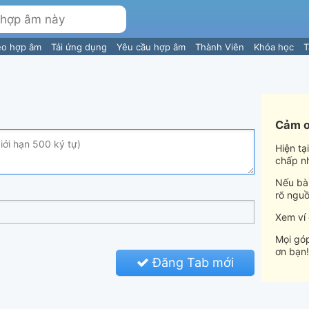
eo hợp âm
Tải ứng dụng
Yêu cầu hợp âm
Thành Viên
Khóa học
T
Cảm ơ
Hiện tạ
chấp n
Nếu bài
rõ nguồ
Xem ví
Mọi góp
ơn bạn!
Đăng Tab mới