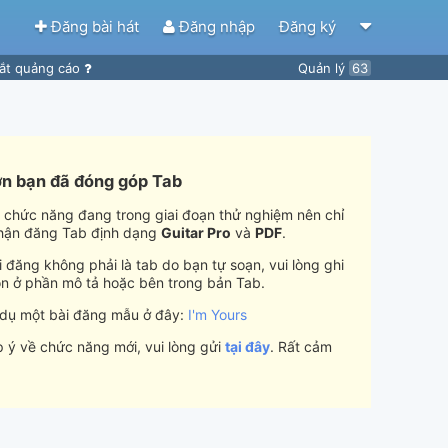
Đăng bài hát
Đăng nhập
Đăng ký
ắt quảng cáo
Quản lý
63
n bạn đã đóng góp Tab
i chức năng đang trong giai đoạn thử nghiệm nên chỉ
hận đăng Tab định dạng
Guitar Pro
và
PDF
.
 đăng không phải là tab do bạn tự soạn, vui lòng ghi
n ở phần mô tả hoặc bên trong bản Tab.
 dụ một bài đăng mẫu ở đây:
I'm Yours
 ý về chức năng mới, vui lòng gửi
tại đây
. Rất cảm