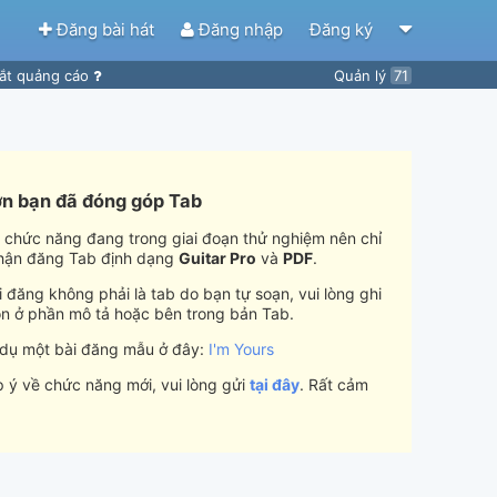
Đăng bài hát
Đăng nhập
Đăng ký
ắt quảng cáo
Quản lý
71
n bạn đã đóng góp Tab
i chức năng đang trong giai đoạn thử nghiệm nên chỉ
hận đăng Tab định dạng
Guitar Pro
và
PDF
.
 đăng không phải là tab do bạn tự soạn, vui lòng ghi
n ở phần mô tả hoặc bên trong bản Tab.
 dụ một bài đăng mẫu ở đây:
I'm Yours
 ý về chức năng mới, vui lòng gửi
tại đây
. Rất cảm