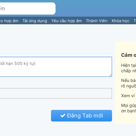
eo hợp âm
Tải ứng dụng
Yêu cầu hợp âm
Thành Viên
Khóa học
T
Cảm ơ
Hiện tạ
chấp n
Nếu bài
rõ nguồ
Xem ví
Mọi góp
ơn bạn!
Đăng Tab mới