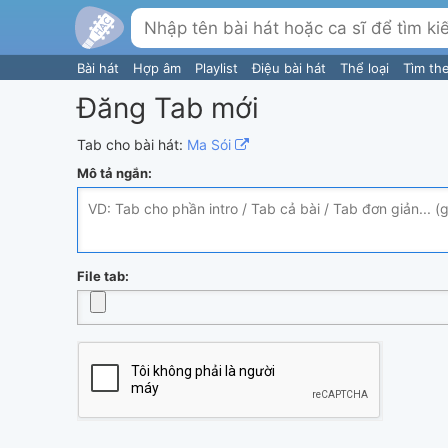
Bài hát
Hợp âm
Playlist
Điệu bài hát
Thể loại
Tìm th
Đăng Tab mới
Tab cho bài hát:
Ma Sói
Mô tả ngắn:
File tab: