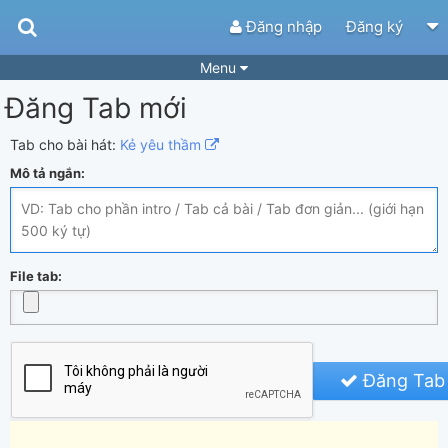
Đăng nhập
Đăng ký
Menu
Đăng Tab mới
Bài hát
Guitar Tabs
Playlist
Hợp âm
Tab cho bài hát:
Kẻ yêu thầm
Mô tả ngắn:
Điệu bài hát
Thể loại
Tìm theo hợp âm
Tải ứng dụng
Yêu cầu hợp âm
Thành Viên
File tab:
Khóa học
Quản lý
87
Tắt quảng cáo
Đăng Tab