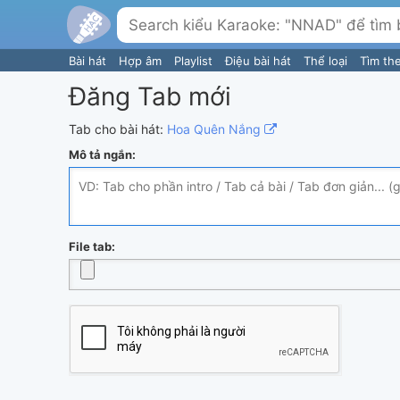
Bài hát
Hợp âm
Playlist
Điệu bài hát
Thể loại
Tìm th
Đăng Tab mới
Tab cho bài hát:
Hoa Quên Nắng
Mô tả ngắn:
File tab: