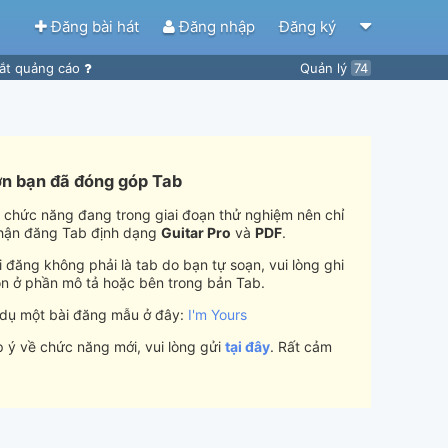
Đăng bài hát
Đăng nhập
Đăng ký
ắt quảng cáo
Quản lý
74
n bạn đã đóng góp Tab
i chức năng đang trong giai đoạn thử nghiệm nên chỉ
hận đăng Tab định dạng
Guitar Pro
và
PDF
.
 đăng không phải là tab do bạn tự soạn, vui lòng ghi
n ở phần mô tả hoặc bên trong bản Tab.
 dụ một bài đăng mẫu ở đây:
I'm Yours
 ý về chức năng mới, vui lòng gửi
tại đây
. Rất cảm