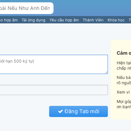
eo hợp âm
Tải ứng dụng
Yêu cầu hợp âm
Thành Viên
Khóa học
T
Cảm ơ
Hiện tạ
chấp n
Nếu bài
rõ nguồ
Xem ví
Mọi góp
ơn bạn!
Đăng Tab mới