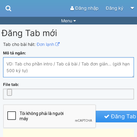
Đăng nhập
Đăng ký
Menu
Đăng Tab mới
Bài hát
Guitar Tabs
Playlist
Hợp âm
Tab cho bài hát:
Đơn lạnh
Mô tả ngắn:
Điệu bài hát
Thể loại
Tìm theo hợp âm
Tải ứng dụng
Yêu cầu hợp âm
Thành Viên
File tab:
Khóa học
Quản lý
63
Tắt quảng cáo
Đăng Tab