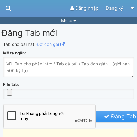
Đăng nhập
Đăng ký
Menu
Đăng Tab mới
Bài hát
Guitar Tabs
Playlist
Hợp âm
Tab cho bài hát:
Đời con gái
Mô tả ngắn:
Điệu bài hát
Thể loại
Tìm theo hợp âm
Tải ứng dụng
Yêu cầu hợp âm
Thành Viên
File tab:
Khóa học
Quản lý
61
Tắt quảng cáo
Đăng Tab