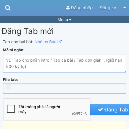
Đăng nhập
Đăng ký
Menu
Đăng Tab mới
Bài hát
Guitar Tabs
Playlist
Hợp âm
Tab cho bài hát:
Nhớ ơn Bác
Mô tả ngắn:
Điệu bài hát
Thể loại
Tìm theo hợp âm
Tải ứng dụng
Yêu cầu hợp âm
Thành Viên
File tab:
Khóa học
Quản lý
50
Tắt quảng cáo
Đăng Tab