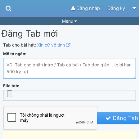
Đăng nhập
Đăng ký
Menu
Đăng Tab mới
Bài hát
Guitar Tabs
Playlist
Hợp âm
Tab cho bài hát:
Xin cứ vô tình
Mô tả ngắn:
Điệu bài hát
Thể loại
Tìm theo hợp âm
Tải ứng dụng
Yêu cầu hợp âm
Thành Viên
File tab:
Khóa học
Quản lý
84
Tắt quảng cáo
Đăng Tab