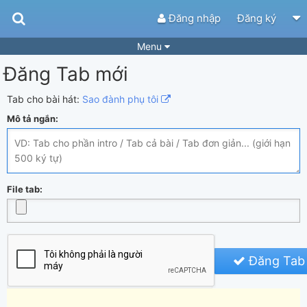
Đăng nhập
Đăng ký
Menu
Đăng Tab mới
Bài hát
Guitar Tabs
Playlist
Hợp âm
Tab cho bài hát:
Sao đành phụ tôi
Mô tả ngắn:
Điệu bài hát
Thể loại
Tìm theo hợp âm
Tải ứng dụng
Yêu cầu hợp âm
Thành Viên
File tab:
Khóa học
Quản lý
50
Tắt quảng cáo
Đăng Tab