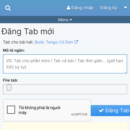
Đăng nhập
Đăng ký
Menu
Đăng Tab mới
Bài hát
Guitar Tabs
Playlist
Hợp âm
Tab cho bài hát:
Bước Tango Cô Đơn
Mô tả ngắn:
Điệu bài hát
Thể loại
Tìm theo hợp âm
Tải ứng dụng
Yêu cầu hợp âm
Thành Viên
File tab:
Khóa học
Quản lý
50
Tắt quảng cáo
Đăng Tab