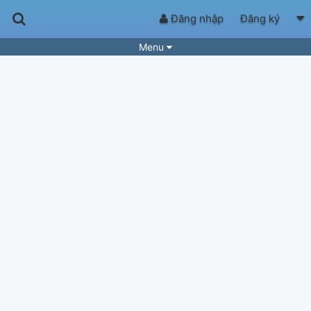
Đăng nhập
Đăng ký
Menu
Bài hát
Guitar Tabs
Playlist
Hợp âm
Điệu bài hát
Thể loại
Tìm theo hợp âm
Tải ứng dụng
Yêu cầu hợp âm
Thành Viên
Khóa học
Quản lý
64
Tắt quảng cáo