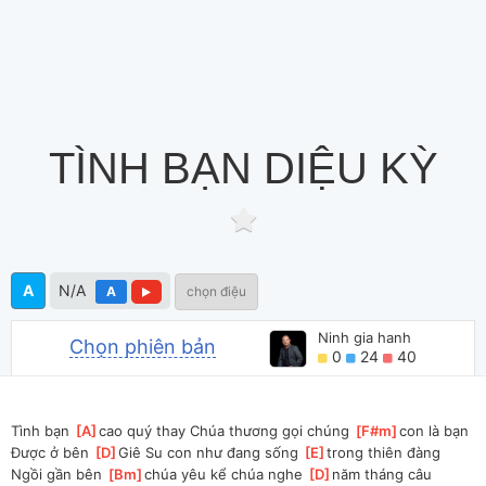
TÌNH BẠN DIỆU KỲ
A
N/A
A
chọn điệu
Ninh gia hanh
Chọn phiên bản
0
24
40
Tình bạn 
[
A
]
cao quý thay Chúa thương gọi chúng 
[
F#m
]
con là bạn
Được ở bên 
[
D
]
Giê Su con như đang sống 
[
E
]
trong thiên đàng
Ngồi gần bên 
[
Bm
]
chúa yêu kể chúa nghe 
[
D
]
năm tháng câu 