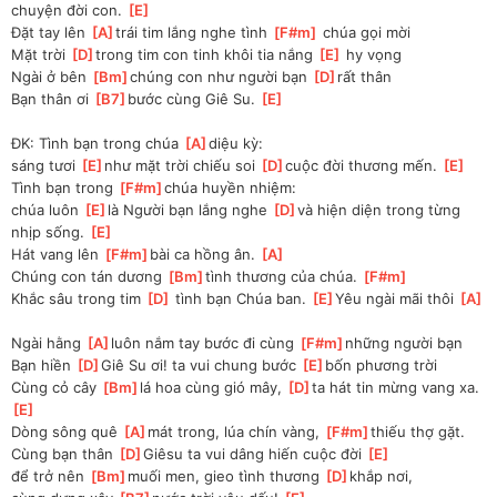
chuyện đời con. 
[
E
]
Đặt tay lên 
[
A
]
trái tim lắng nghe tình 
[
F#m
]
 chúa gọi mời
Mặt trời 
[
D
]
trong tim con tinh khôi tia nắng 
[
E
]
 hy vọng
Ngài ở bên 
[
Bm
]
chúng con như người bạn 
[
D
]
rất thân
Bạn thân ơi 
[
B7
]
bước cùng Giê Su. 
[
E
]
ĐK: Tình bạn trong chúa 
[
A
]
diệu kỳ:
sáng tươi 
[
E
]
như mặt trời chiếu soi 
[
D
]
cuộc đời thương mến. 
[
E
]
Tình bạn trong 
[
F#m
]
chúa huyền nhiệm:
chúa luôn 
[
E
]
là Người bạn lắng nghe 
[
D
]
và hiện diện trong từng 
nhịp sống. 
[
E
]
Hát vang lên 
[
F#m
]
bài ca hồng ân. 
[
A
]
Chúng con tán dương 
[
Bm
]
tình thương của chúa. 
[
F#m
]
Khắc sâu trong tim 
[
D
]
 tình bạn Chúa ban. 
[
E
]
Yêu ngài mãi thôi 
[
A
]
Ngài hằng 
[
A
]
luôn nắm tay bước đi cùng 
[
F#m
]
những người bạn
Bạn hiền 
[
D
]
Giê Su ơi! ta vui chung bước 
[
E
]
bốn phương trời
Cùng cỏ cây 
[
Bm
]
lá hoa cùng gió mây, 
[
D
]
ta hát tin mừng vang xa. 
[
E
]
Dòng sông quê 
[
A
]
mát trong, lúa chín vàng, 
[
F#m
]
thiếu thợ gặt.
Cùng bạn thân 
[
D
]
Giêsu ta vui dâng hiến cuộc đời 
[
E
]
để trở nên 
[
Bm
]
muối men, gieo tình thương 
[
D
]
khắp nơi, 