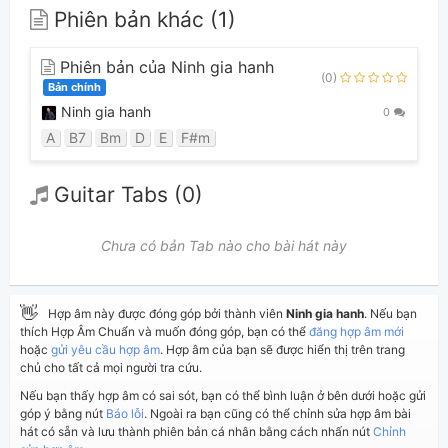
Phiên bản khác (1)
Phiên bản của Ninh gia hanh
(0)
Bản chính
Ninh gia hanh
0
A
B7
Bm
D
E
F#m
Guitar Tabs (0)
Chưa có bản Tab nào cho bài hát này
👋
Hợp âm này được đóng góp bởi thành viên
Ninh gia hanh
. Nếu bạn
thích Hợp Âm Chuẩn và muốn đóng góp, bạn có thể
đăng hợp âm mới
hoặc
gửi yêu cầu hợp âm
. Hợp âm của bạn sẽ được hiển thị trên trang
chủ cho tất cả mọi người tra cứu.
Nếu bạn thấy hợp âm có sai sót, bạn có thể bình luận ở bên dưới hoặc gửi
góp ý bằng nút
Báo lỗi
. Ngoài ra bạn cũng có thể chỉnh sửa hợp âm bài
hát có sẵn và lưu thành phiên bản cá nhân bằng cách nhấn nút
Chỉnh