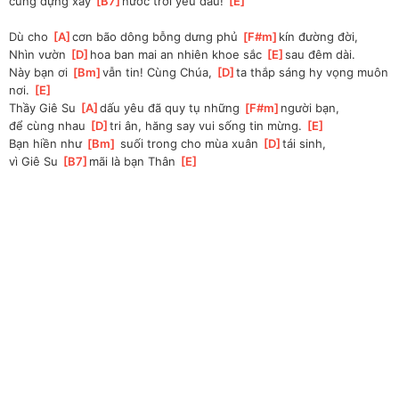
cùng dựng xây 
[
B7
]
nước trời yêu dấu! 
[
E
]
Dù cho 
[
A
]
cơn bão dông bỗng dưng phủ 
[
F#m
]
kín đường đời, 
Nhìn vườn 
[
D
]
hoa ban mai an nhiên khoe sắc 
[
E
]
sau đêm dài.
Này bạn ơi 
[
Bm
]
vẫn tin! Cùng Chúa, 
[
D
]
ta thắp sáng hy vọng muôn 
nơi. 
[
E
]
Thầy Giê Su 
[
A
]
dấu yêu đã quy tụ những 
[
F#m
]
người bạn, 
để cùng nhau 
[
D
]
tri ân, hăng say vui sống tin mừng. 
[
E
]
Bạn hiền như 
[
Bm
]
 suối trong cho mùa xuân 
[
D
]
tái sinh, 
vì Giê Su 
[
B7
]
mãi là bạn Thân 
[
E
]