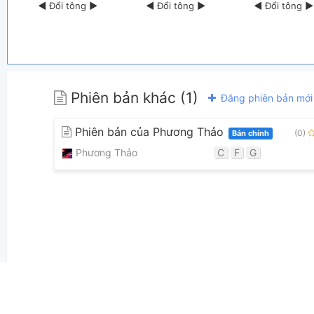
◀
Đổi tông
▶
◀
Đổi tông
▶
◀
Đổi tông
▶
Phiên bản khác (1)
Đăng phiên bản mới
Phiên bản của Phương Thảo
(0)
Bản chính
Phương Thảo
C
F
G
👋
Hợp âm này được đóng góp bởi thành viên
Phương Thảo
. 