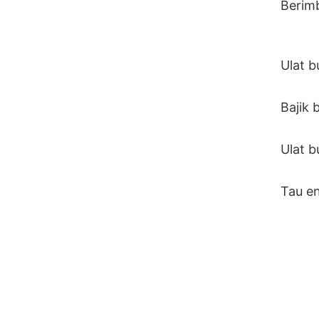
Be
rim
Ulat b
Bajik 
Ulat b
Tau en