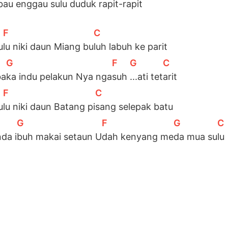
bau enggau sulu du
duk ra
pit-ra
pit 
[
F
]
[
C
]
u
lu niki daun Miang bu
luh labuh ke parit
[
G
]
[
F
]
[
G
]
[
C
]
ba
ka indu pelakun Nya nga
suh 
...ati tet
arit
[
F
]
[
C
]
u
lu niki daun Batang pi
sang selepak batu
[
G
]
[
F
]
[
G
]
[
C
da i
buh makai setaun U
dah kenyang me
da mua su
lu