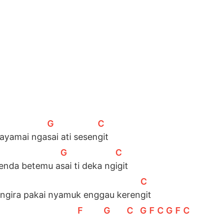
[
G
]
[
C
]
nayamai nga
sai ati sesen
git
[
G
]
[
C
]
enda betemu a
sai ti deka ng
igit
[
C
]
 ngira pakai nyamuk enggau keren
git
[
F
]
[
G
]
[
C
]
[
G
]
[
F
]
[
C
]
[
G
]
[
F
]
[
C
]