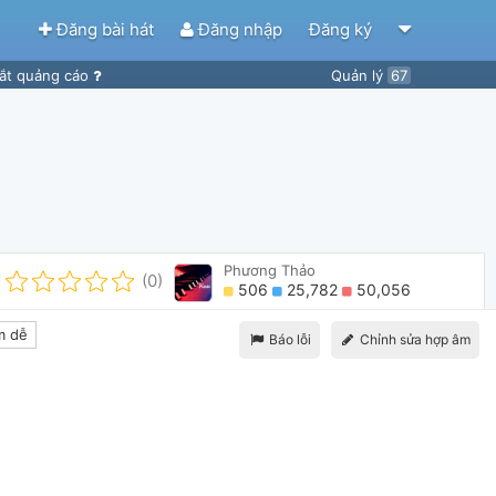
Đăng bài hát
Đăng nhập
Đăng ký
ắt quảng cáo
Quản lý
67
Phương Thảo
(0)
506
25,782
50,056
m dễ
Báo lỗi
Chỉnh sửa hợp âm