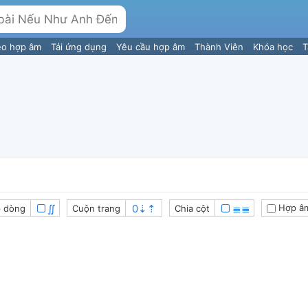
eo hợp âm
Tải ứng dụng
Yêu cầu hợp âm
Thành Viên
Khóa học
T
∬
≣≣
Hợp â
 dòng
Cuộn trang
Chia cột