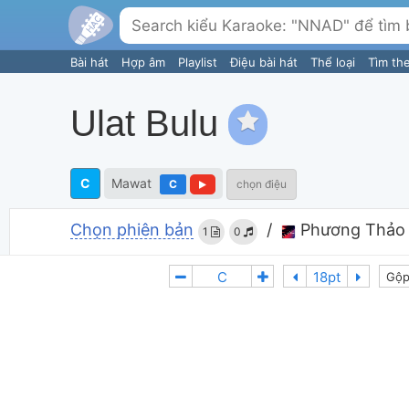
Bài hát
Hợp âm
Playlist
Điệu bài hát
Thể loại
Tìm th
Ulat Bulu
C
Mawat
C
chọn điệu
Chọn phiên bản
/
Phương Thảo
1
0
Gộp