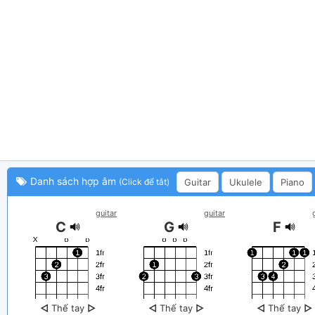
Danh sách hợp âm
Guitar
Ukulele
Piano
(Click để tắt)
guitar
guitar
C
G
F
◁
Thế tay
▷
◁
Thế tay
▷
◁
Thế tay
▷