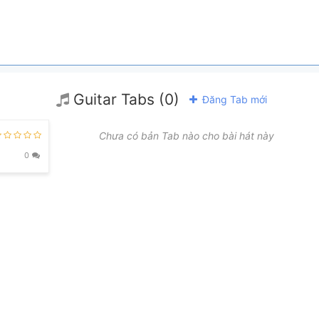
Guitar Tabs (0)
Đăng Tab mới
Chưa có bản Tab nào cho bài hát này
0
Nếu bạn thích Hợp Âm Chuẩn và muốn đóng góp, bạn có thể
đăng hợp âm mới
Tự động cuộn xuống sau
27
giây... [
TẮT TỰ ĐỘNG
]