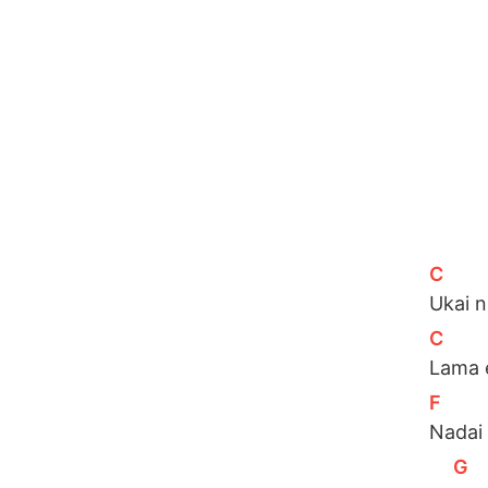
[
C
]
Ukai 
[
C
]
Lama 
[
F
]
Nadai
[
G
]