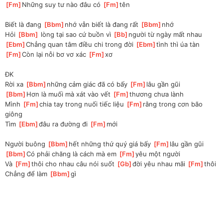
[
Fm
]
Những suy tư nào đâu có 
[
Fm
]
tên
Biết là đang 
[
Bbm
]
nhớ vẫn biết là đang rất 
[
Bbm
]
nhớ
Hỏi 
[
Bbm
]
 lòng tại sao cứ buồn vì 
[
Bb
]
người từ ngày mất nhau
[
Ebm
]
Chẳng quan tâm điều chi trong đời 
[
Ebm
]
tình thì úa tàn
[
Fm
]
Còn lại nỗi bơ vơ xác 
[
Fm
]
xơ
ĐK
Rời xa 
[
Bbm
]
những cảm giác đã có bấy 
[
Fm
]
lâu gần gũi
[
Bbm
]
Hơn là muối mà xát vào vết 
[
Fm
]
thương chưa lành
Mình 
[
Fm
]
chia tay trong nuối tiếc liệu 
[
Fm
]
rằng trong cơn bão 
giông
Tìm 
[
Ebm
]
đâu ra đường đi 
[
Fm
]
mới
Người buông 
[
Bbm
]
hết những thứ quý giá bấy 
[
Fm
]
lâu gần gũi
[
Bbm
]
Có phải chăng là cách mà em 
[
Fm
]
yêu một người
Và 
[
Fm
]
thôi cho nhau câu nói suốt 
[
Gb
]
đời yêu nhau mãi 
[
Fm
]
thôi
Chẳng để làm 
[
Bbm
]
gì