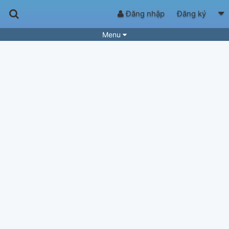
Đăng nhập
Đăng ký
Menu
Bài hát
Guitar Tabs
Playlist
Hợp âm
Điệu bài hát
Thể loại
Tìm theo hợp âm
Tải ứng dụng
Yêu cầu hợp âm
Thành Viên
Khóa học
Quản lý
66
Tắt quảng cáo