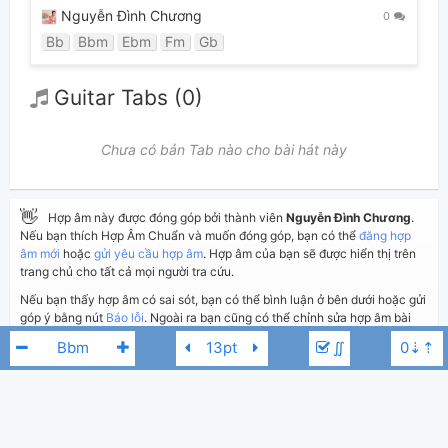
Nguyễn Đình Chương
0
Bb
Bbm
Ebm
Fm
Gb
Guitar Tabs (0)
Chưa có bản Tab nào cho bài hát này
👋
Hợp âm này được đóng góp bởi thành viên
Nguyễn Đình Chương
.
Nếu bạn thích Hợp Âm Chuẩn và muốn đóng góp, bạn có thể
đăng hợp
âm mới
hoặc
gửi yêu cầu hợp âm
. Hợp âm của bạn sẽ được hiển thị trên
trang chủ cho tất cả mọi người tra cứu.
Nếu bạn thấy hợp âm có sai sót, bạn có thể bình luận ở bên dưới hoặc gửi
góp ý bằng nút
Báo lỗi
. Ngoài ra bạn cũng có thể chỉnh sửa hợp âm bài
hát có sẵn và lưu thành phiên bản cá nhân bằng cách nhấn nút
Chỉnh
∬
sửa hợp âm
.
Thêm vào
Chia sẻ
In ra giấy
Quản lý