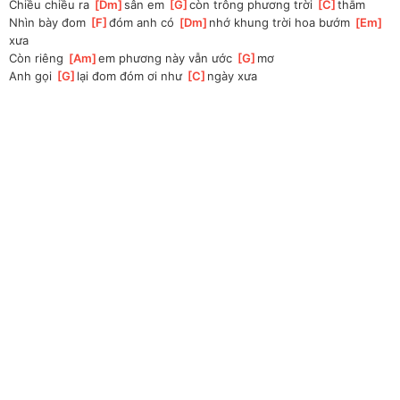
Chiều chiều ra 
[
Dm
]
sân em 
[
G
]
còn trông phương trời 
[
C
]
thắm 
Nhìn bày đom 
[
F
]
đóm anh có 
[
Dm
]
nhớ khung trời hoa bướm 
[
Em
]
xưa 
Còn riêng 
[
Am
]
em phương này vẫn ước 
[
G
]
mơ 
Anh gọi 
[
G
]
lại đom đóm ơi như 
[
C
]
ngày xưa