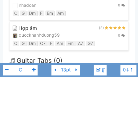
nhadoan
0
C
G
Dm
F
Em
Am
Hợp âm
(3)
quockhanhduong59
0
C
G
Dm
C7
F
Am
Em
A7
G7
Guitar Tabs (0)
∬
Chưa có bản Tab nào cho bài hát này
👋
Hợp âm này được đóng góp bởi thành viên
nhadoan
. Nếu bạn thích
Thái Châu
Phi Nhung
Hợp Âm Chuẩn và muốn đóng góp, bạn có thể
đăng hợp âm mới
hoặc
gửi
yêu cầu hợp âm
. Hợp âm của bạn sẽ được hiển thị trên trang chủ cho tất
cả mọi người tra cứu.
Nếu bạn thấy hợp âm có sai sót, bạn có thể bình luận ở bên dưới hoặc gửi
góp ý bằng nút
Báo lỗi
. Ngoài ra bạn cũng có thể chỉnh sửa hợp âm bài
hát có sẵn và lưu thành phiên bản cá nhân bằng cách nhấn nút
Chỉnh