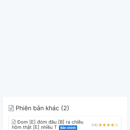
Phiên bản khác (2)
Đom [E] đóm đâu [B] ra chiều
(14)
hôm thật [E] nhiều T
Bản chính