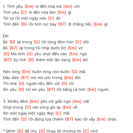
1. Tình yêu 
[
Em
]
 ơi đến nữa mà 
[
Am
]
 chi
Tình yêu 
[
C
]
 ơi đến nữa làm 
[
Em
]
 gì
Tôi sợ rồi một ngày nào 
[
C
]
 đó
Tình đến 
[
D
]
 rồi tình vụt bay 
[
B7
]
 đi chẳng tiếc 
[
Em
]
 gì.
ĐK:
Bỏ 
[
D
]
 lại trong 
[
G
]
 tôi từng đêm hờn 
[
C
]
 dỗi
Bỏ 
[
B7
]
 lại trong tôi nhịp bước bơ 
[
Em
]
 vơ
[
D
]
 Mà tình 
[
G
]
 yêu chợt đến nào 
[
Em
]
 ngờ
[
B7
]
 Sợ tình 
[
D
]
 thêm một lần dang 
[
Em
]
 dở
Nên lòng 
[
Em
]
 buồn lòng còn buồn 
[
G
]
 mãi
Ðâu dám 
[
B7
]
 mơ mơ ước trong 
[
Em
]
 đời
Thì nhé 
[
D
]
 người nếu đến với 
[
G
]
 tôi
Xin yêu 
[
D
]
 tôi xin yêu 
[
B7
]
 tôi bằng cả tình 
[
Em
]
 người.
3. Nhiều đêm 
[
Em
]
 yên với giấc ngủ 
[
Am
]
 mê
Chợt trong 
[
C
]
 mơ sóng gió lại 
[
Em
]
 về
Xin một ngày một ngày đẹp 
[
C
]
 mãi
Tình đến 
[
D
]
 rồi đừng tựa chiêm 
[
B7
]
 bao rồi vẫy 
[
Em
]
 chào.
* Mình 
[
D
]
 đã cho 
[
G
]
 nhau lời thương lời 
[
C
]
 nhớ