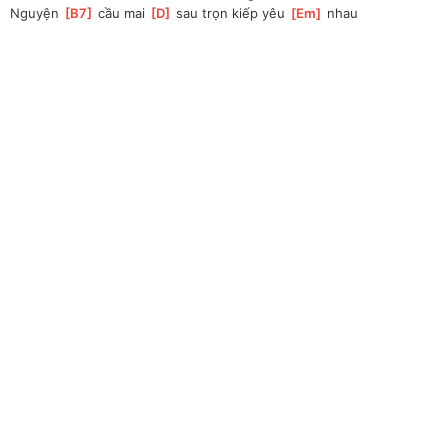
Nguyện 
[
B7
]
 cầu mai 
[
D
]
 sau trọn kiếp yêu 
[
Em
]
 nhau 