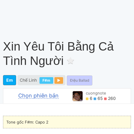
Xin Yêu Tôi Bằng Cả
Tình Người
Em
Chế Linh
F#m
Điệu Ballad
cuongnote
Chọn phiên bản
6
65
260
Tone gốc F#m: Capo 2