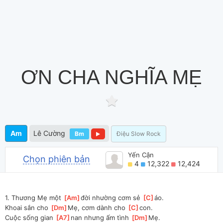
ƠN CHA NGHĨA MẸ
Am
Lê Cường
Bm
Điệu Slow Rock
Yến Cận
Chọn phiên bản
4
12,322
12,424
1. Thương Mẹ một 
[
Am
]
đời nhường cơm sẻ 
[
C
]
áo.
Khoai sắn cho 
[
Dm
]
Mẹ, cơm dành cho 
[
C
]
con.
Cuộc sống gian 
[
A7
]
nan nhưng ấm tình 
[
Dm
]
Mẹ.