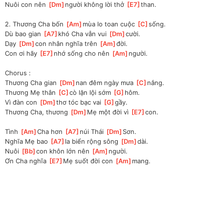
Nuôi con nên 
[
Dm
]
người không lời thở 
[
E7
]
than.
2. Thương Cha bốn 
[
Am
]
mùa lo toan cuộc 
[
C
]
sống.
Dù bao gian 
[
A7
]
khó Cha vẫn vui 
[
Dm
]
cười.
Dạy 
[
Dm
]
con nhân nghĩa trên 
[
Am
]
đời.
Con ơi hãy 
[
E7
]
nhớ sống cho nên 
[
Am
]
người.
Chorus :
Thương Cha gian 
[
Dm
]
nan đêm ngày mưa 
[
C
]
nắng.
Thương Mẹ thân 
[
C
]
cò lặn lội sớm 
[
G
]
hôm.
Vì đàn con 
[
Dm
]
thơ tóc bạc vai 
[
G
]
gầy.
Thương Cha, thương 
[
Dm
]
Mẹ một đời vì 
[
E7
]
con.
Tình 
[
Am
]
Cha hơn 
[
A7
]
núi Thái 
[
Dm
]
Sơn.
Nghĩa Mẹ bao 
[
A7
]
la biển rộng sông 
[
Dm
]
dài.
Nuôi 
[
Bb
]
con khôn lớn nên 
[
Am
]
người.
Ơn Cha nghĩa 
[
E7
]
Mẹ suốt đời con 
[
Am
]
mang.