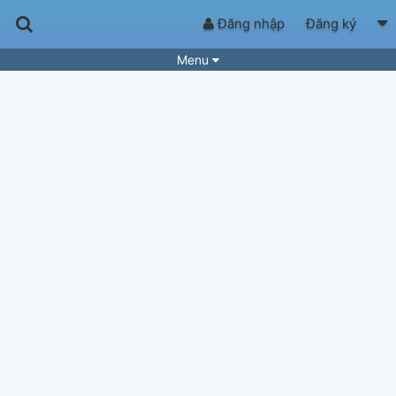
Đăng nhập
Đăng ký
Menu
Bài hát
Guitar Tabs
Playlist
Hợp âm
Điệu bài hát
Thể loại
Tìm theo hợp âm
Tải ứng dụng
Yêu cầu hợp âm
Thành Viên
Khóa học
Quản lý
65
Tắt quảng cáo