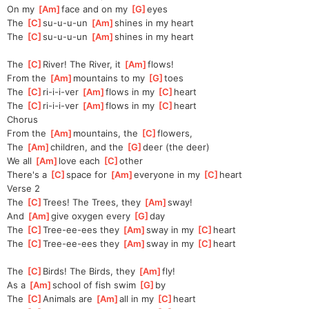
On my 
[
Am
]
face and on my 
[
G
]
eyes
The 
[
C
]
su-u-u-un 
[
Am
]
shines in my heart
The 
[
C
]
su-u-u-un 
[
Am
]
shines in my heart
The 
[
C
]
River! The River, it 
[
Am
]
flows!
From the 
[
Am
]
mountains to my 
[
G
]
toes
The 
[
C
]
ri-i-i-ver 
[
Am
]
flows in my 
[
C
]
heart
The 
[
C
]
ri-i-i-ver 
[
Am
]
flows in my 
[
C
]
heart
Chorus
From the 
[
Am
]
mountains, the 
[
C
]
flowers, 
The 
[
Am
]
children, and the 
[
G
]
deer (the deer)
We all 
[
Am
]
love each 
[
C
]
other
There's a 
[
C
]
space for 
[
Am
]
everyone in my 
[
C
]
heart 
Verse 2
The 
[
C
]
Trees! The Trees, they 
[
Am
]
sway!
And 
[
Am
]
give oxygen every 
[
G
]
day
The 
[
C
]
Tree-ee-ees they 
[
Am
]
sway in my 
[
C
]
heart
The 
[
C
]
Tree-ee-ees they 
[
Am
]
sway in my 
[
C
]
heart
The 
[
C
]
Birds! The Birds, they 
[
Am
]
fly!
As a 
[
Am
]
school of fish swim 
[
G
]
by
The 
[
C
]
Animals are 
[
Am
]
all in my 
[
C
]
heart