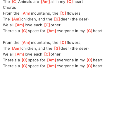
The 
[
C
]
Animals are 
[
Am
]
all in my 
[
C
]
heart
Chorus
From the 
[
Am
]
mountains, the 
[
C
]
flowers, 
The 
[
Am
]
children, and the 
[
G
]
deer (the deer)
We all 
[
Am
]
love each 
[
C
]
other
There's a 
[
C
]
space for 
[
Am
]
everyone in my 
[
C
]
heart 
From the 
[
Am
]
mountains, the 
[
C
]
flowers, 
The 
[
Am
]
children, and the 
[
G
]
deer (the deer)
We all 
[
Am
]
love each 
[
C
]
other
There's a 
[
C
]
space for 
[
Am
]
everyone in my 
[
C
]
heart 
There's a 
[
C
]
space for 
[
Am
]
everyone in my 
[
C
]
heart 