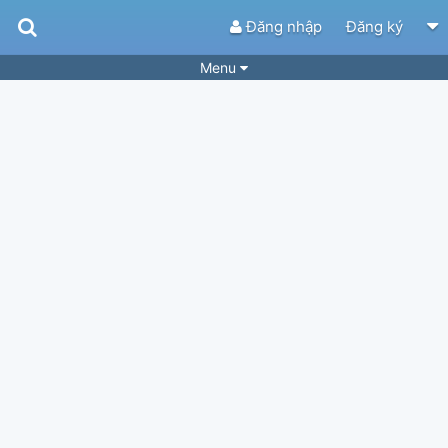
Đăng nhập
Đăng ký
Menu
Bài hát
Guitar Tabs
Playlist
Hợp âm
Điệu bài hát
Thể loại
Tìm theo hợp âm
Tải ứng dụng
Yêu cầu hợp âm
Thành Viên
Khóa học
Quản lý
34
Tắt quảng cáo