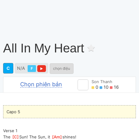
All In My Heart
C
N/A
F
chọn điệu
Son Thanh
Chọn phiên bản
0
10
16
Capo 5
Verse 1
The 
[
C
]
Sun! The Sun, it 
[
Am
]
shines!