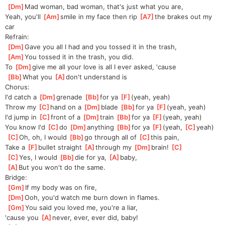
[
Dm
]
Mad woman, bad woman, that's just what you are, 
Yeah, you'll 
[
Am
]
smile in my face then rip 
[
A7
]
the brakes out my 
car
Refrain:
[
Dm
]
Gave you all I had and you tossed it in the trash, 
[
Am
]
You tossed it in the trash, you did.
To 
[
Dm
]
give me all your love is all I ever asked, 'cause
[
Bb
]
What you 
[
A
]
don't understand is
Chorus:
I'd catch a 
[
Dm
]
grenade 
[
Bb
]
for ya 
[
F
]
(yeah, yeah)
Throw my 
[
C
]
hand on a 
[
Dm
]
blade 
[
Bb
]
for ya 
[
F
]
(yeah, yeah)
I'd jump in 
[
C
]
front of a 
[
Dm
]
train 
[
Bb
]
for ya 
[
F
]
(yeah, yeah)
You know I'd 
[
C
]
do 
[
Dm
]
anything 
[
Bb
]
for ya 
[
F
]
(yeah, 
[
C
]
yeah)
[
C
]
Oh, oh, I would 
[
Bb
]
go through all of 
[
C
]
this pain, 
Take a 
[
F
]
bullet straight 
[
A
]
through my 
[
Dm
]
brain! 
[
C
]
[
C
]
Yes, I would 
[
Bb
]
die for ya, 
[
A
]
baby, 
[
A
]
But you won't do the same.
Bridge:
[
Gm
]
If my body was on fire, 
[
Dm
]
Ooh, you'd watch me burn down in flames.
[
Gm
]
You said you loved me, you're a liar, 
'cause you 
[
A
]
never, ever, ever did, baby!