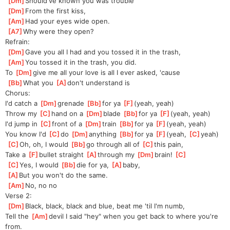
[
Dm
]
Should've known you was trouble
[
Dm
]
From the first kiss, 
[
Am
]
Had your eyes wide open.
[
A7
]
Why were they open?
Refrain:
[
Dm
]
Gave you all I had and you tossed it in the trash, 
[
Am
]
You tossed it in the trash, you did.
To 
[
Dm
]
give me all your love is all I ever asked, 'cause
[
Bb
]
What you 
[
A
]
don't understand is
Chorus:
I'd catch a 
[
Dm
]
grenade 
[
Bb
]
for ya 
[
F
]
(yeah, yeah)
Throw my 
[
C
]
hand on a 
[
Dm
]
blade 
[
Bb
]
for ya 
[
F
]
(yeah, yeah)
I'd jump in 
[
C
]
front of a 
[
Dm
]
train 
[
Bb
]
for ya 
[
F
]
(yeah, yeah)
You know I'd 
[
C
]
do 
[
Dm
]
anything 
[
Bb
]
for ya 
[
F
]
(yeah, 
[
C
]
yeah)
[
C
]
Oh, oh, I would 
[
Bb
]
go through all of 
[
C
]
this pain, 
Take a 
[
F
]
bullet straight 
[
A
]
through my 
[
Dm
]
brain! 
[
C
]
[
C
]
Yes, I would 
[
Bb
]
die for ya, 
[
A
]
baby, 
[
A
]
But you won't do the same.
[
Am
]
No, no no
Verse 2:
[
Dm
]
Black, black, black and blue, beat me 'til I'm numb, 
Tell the 
[
Am
]
devil I said "hey" when you get back to where you're 
from.