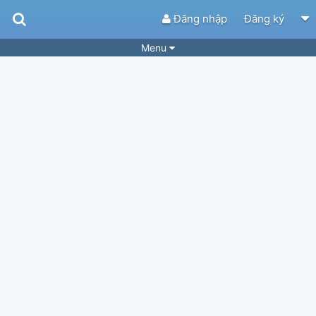
Đăng nhập
Đăng ký
Menu
Bài hát
Guitar Tabs
Playlist
Hợp âm
Điệu bài hát
Thể loại
Tìm theo hợp âm
Tải ứng dụng
Yêu cầu hợp âm
Thành Viên
Khóa học
Quản lý
34
Tắt quảng cáo