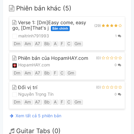
Phiên bản khác (5)
Verse 1: [Dm]Easy come, easy
(29)
go, [Dm]That's j
Bản chính
maitrinh791993
1
Dm
Am
A7
Bb
A
F
C
Gm
Phiên bản của HopamHAY.com
(0)
HopamHAY.com
0
Dm
Am
A7
Bb
F
C
Gm
Đổi vị trí
(0)
Nguyễn Trọng Tín
0
Dm
Am
A7
Bb
A
F
C
Gm
Xem tất cả 5 phiên bản
Guitar Tabs (0)