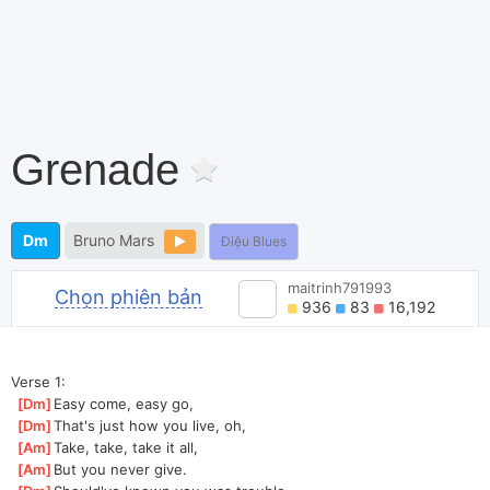
Grenade
Dm
Bruno Mars
Điệu Blues
maitrinh791993
Chọn phiên bản
936
83
16,192
Verse 1:
[
Dm
]
Easy come, easy go, 
[
Dm
]
That's just how you live, oh, 
[
Am
]
Take, take, take it all, 
[
Am
]
But you never give.