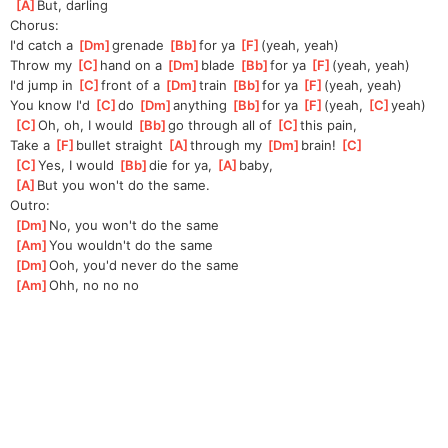
[
A
]
But, darling
Chorus:
I'd catch a 
[
Dm
]
grenade 
[
Bb
]
for ya 
[
F
]
(yeah, yeah)
Throw my 
[
C
]
hand on a 
[
Dm
]
blade 
[
Bb
]
for ya 
[
F
]
(yeah, yeah)
I'd jump in 
[
C
]
front of a 
[
Dm
]
train 
[
Bb
]
for ya 
[
F
]
(yeah, yeah)
You know I'd 
[
C
]
do 
[
Dm
]
anything 
[
Bb
]
for ya 
[
F
]
(yeah, 
[
C
]
yeah)
[
C
]
Oh, oh, I would 
[
Bb
]
go through all of 
[
C
]
this pain, 
Take a 
[
F
]
bullet straight 
[
A
]
through my 
[
Dm
]
brain! 
[
C
]
[
C
]
Yes, I would 
[
Bb
]
die for ya, 
[
A
]
baby, 
[
A
]
But you won't do the same.
Outro:
[
Dm
]
No, you won't do the same
[
Am
]
You wouldn't do the same
[
Dm
]
Ooh, you'd never do the same
[
Am
]
Ohh, no no no