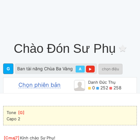
Chào Đón Sư Phụ
G
Ban tài năng Chùa Ba Vàng
A
chọn điệu
Danh Đức Thụ
Chọn phiên bản
0
252
258
Tone 
[
G
]
Capo 2
[
Cmaj7
]
Kính chào Sư Phụ! 