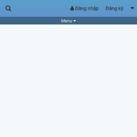
Đăng nhập
Đăng ký
Menu
Bài hát
Guitar Tabs
Playlist
Hợp âm
Điệu bài hát
Thể loại
Tìm theo hợp âm
Tải ứng dụng
Yêu cầu hợp âm
Thành Viên
Khóa học
Quản lý
84
Tắt quảng cáo