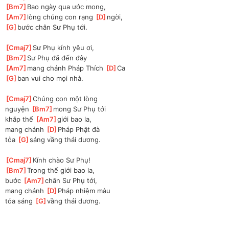
[
Bm7
]
Bao ngày qua ước mong, 
[
Am7
]
lòng chúng con rạng 
[
D
]
ngời, 
[
G
]
bước chân Sư Phụ tới.
[
Cmaj7
]
Sư Phụ kính yêu ơi, 
[
Bm7
]
Sư Phụ đã đến đây
[
Am7
]
mang chánh Pháp Thích 
[
D
]
Ca
[
G
]
ban vui cho mọi nhà.
[
Cmaj7
]
Chúng con một lòng
nguyện 
[
Bm7
]
mong Sư Phụ tới
khắp thế 
[
Am7
]
giới bao la, 
mang chánh 
[
D
]
Pháp Phật đà
tỏa 
[
G
]
sáng vầng thái dương.
[
Cmaj7
]
Kính chào Sư Phụ! 
[
Bm7
]
Trong thế giới bao la, 
bước 
[
Am7
]
chân Sư Phụ tới, 
mang chánh 
[
D
]
Pháp nhiệm màu
tỏa sáng 
[
G
]
vầng thái dương.