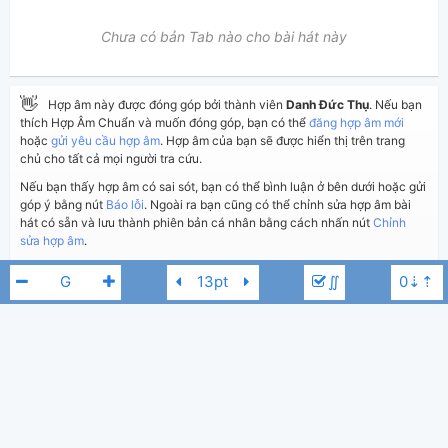
Chưa có bản Tab nào cho bài hát này
👋
Hợp âm này được đóng góp bởi thành viên
Danh Đức Thụ
. Nếu bạn
thích Hợp Âm Chuẩn và muốn đóng góp, bạn có thể
đăng hợp âm mới
hoặc
gửi yêu cầu hợp âm
. Hợp âm của bạn sẽ được hiển thị trên trang
chủ cho tất cả mọi người tra cứu.
Nếu bạn thấy hợp âm có sai sót, bạn có thể bình luận ở bên dưới hoặc gửi
góp ý bằng nút
Báo lỗi
. Ngoài ra bạn cũng có thể chỉnh sửa hợp âm bài
hát có sẵn và lưu thành phiên bản cá nhân bằng cách nhấn nút
Chỉnh
sửa hợp âm
.
∬
Thêm vào
Chia sẻ
In ra giấy
Quản lý
ngày 27 tháng 06, 2025
Cập nhật:
BÌNH LUẬN
520
Lượt xem:
Ban tài năng Chùa Ba Vàng
A
Hiển thị bình luận
Danh Đức Thụ
Người đăng:
(Dương Công Vủ đã duyệt)
Phật tử Phạm Thị Yến