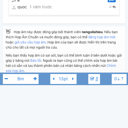
quoc
1 năm trước
0
👋
Hợp âm này được đóng góp bởi thành viên
nengoilahieu
. Nếu bạn
thích Hợp Âm Chuẩn và muốn đóng góp, bạn có thể
đăng hợp âm mới
hoặc
gửi yêu cầu hợp âm
. Hợp âm của bạn sẽ được hiển thị trên trang
chủ cho tất cả mọi người tra cứu.
Nếu bạn thấy hợp âm có sai sót, bạn có thể bình luận ở bên dưới hoặc gửi
góp ý bằng nút
Báo lỗi
. Ngoài ra bạn cũng có thể chỉnh sửa hợp âm bài
hát có sẵn và lưu thành phiên bản cá nhân bằng cách nhấn nút
Chỉnh
sửa hợp âm
.
∬
Thêm vào
Chia sẻ
In ra giấy
Quản lý
5
Đang chờ duyệt
Cập nhật:
BÌNH LUẬN
27,980
Lượt xem:
Ngọt
D
Hiển thị bình luận
nengoilahieu
Người đăng:
(kabigon91 đã duyệt)