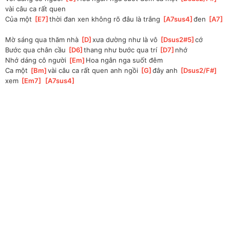
vài câu ca rất quen
Của một 
[
E7
]
thời đan xen không rõ đâu là trắng 
[
A7sus4
]
đen 
[
A7
]
Mờ sáng qua thăm nhà 
[
D
]
xưa dường như là vô 
[
Dsus2#5
]
cớ 
Bước qua chân cầu 
[
D6
]
thang như bước qua trí 
[
D7
]
nhớ 
Nhớ dáng cô người 
[
Em
]
Hoa ngân nga suốt đêm
Ca một 
[
Bm
]
vài câu ca rất quen anh ngồi 
[
G
]
đây anh 
[
Dsus2/F#
]
xem 
[
Em7
]
[
A7sus4
]