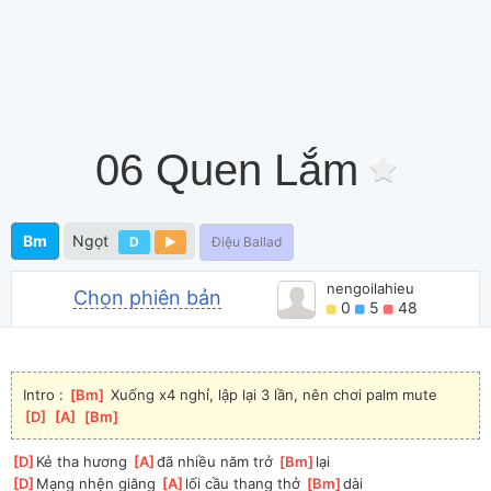
06 Quen Lắm
Bm
Ngọt
D
Điệu Ballad
nengoilahieu
Chọn phiên bản
0
5
48
Intro : 
[
Bm
]
 Xuống x4 nghỉ, lập lại 3 lần, nên chơi palm mute
[
D
]
[
A
]
[
Bm
]
[
D
]
Kẻ tha hương 
[
A
]
đã nhiều năm trở 
[
Bm
]
lại 
[
D
]
Mạng nhện giăng 
[
A
]
lối cầu thang thở 
[
Bm
]
dài 