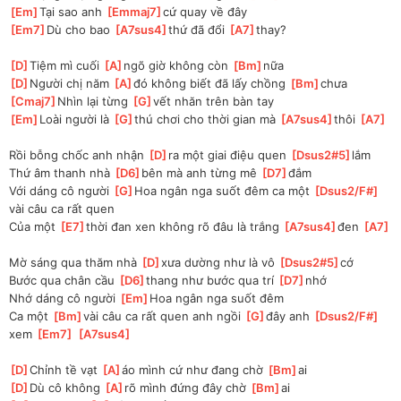
[
Em
]
Tại sao anh 
[
Emmaj7
]
cứ quay về đây
[
Em7
]
Dù cho bao 
[
A7sus4
]
thứ đã đổi 
[
A7
]
thay?
[
D
]
Tiệm mì cuối 
[
A
]
ngõ giờ không còn 
[
Bm
]
nữa 
[
D
]
Người chị năm 
[
A
]
đó không biết đã lấy chồng 
[
Bm
]
chưa 
[
Cmaj7
]
Nhìn lại từng 
[
G
]
vết nhăn trên bàn tay
[
Em
]
Loài người là 
[
G
]
thú chơi cho thời gian mà 
[
A7sus4
]
thôi 
[
A7
]
Rồi bỗng chốc anh nhận 
[
D
]
ra một giai điệu quen 
[
Dsus2#5
]
lắm 
Thứ âm thanh nhà 
[
D6
]
bên mà anh từng mê 
[
D7
]
đắm 
Với dáng cô người 
[
G
]
Hoa ngân nga suốt đêm ca một 
[
Dsus2/F#
]
vài câu ca rất quen
Của một 
[
E7
]
thời đan xen không rõ đâu là trắng 
[
A7sus4
]
đen 
[
A7
]
Mờ sáng qua thăm nhà 
[
D
]
xưa dường như là vô 
[
Dsus2#5
]
cớ 
Bước qua chân cầu 
[
D6
]
thang như bước qua trí 
[
D7
]
nhớ 
Nhớ dáng cô người 
[
Em
]
Hoa ngân nga suốt đêm
Ca một 
[
Bm
]
vài câu ca rất quen anh ngồi 
[
G
]
đây anh 
[
Dsus2/F#
]
xem 
[
Em7
]
[
A7sus4
]
[
D
]
Chỉnh tề vạt 
[
A
]
áo mình cứ như đang chờ 
[
Bm
]
ai
[
D
]
Dù cô không 
[
A
]
rõ mình đứng đây chờ 
[
Bm
]
ai