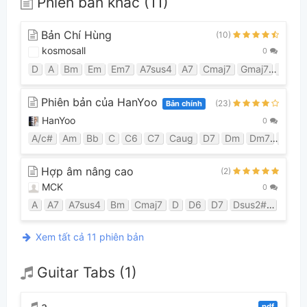
Phiên bản khác (11)
Bản Chí Hùng
(10)
kosmosall
0
D
A
Bm
Em
Em7
A7sus4
A7
Cmaj7
Gmaj7
G
Ds
Phiên bản của HanYoo
(23)
Bản chính
HanYoo
0
A/c#
Am
Bb
C
C6
C7
Caug
D7
Dm
Dm7
E7
F
Hợp âm nâng cao
(2)
MCK
0
A
A7
A7sus4
Bm
Cmaj7
D
D6
D7
Dsus2#5
Dsus
Xem tất cả 11 phiên bản
Guitar Tabs (1)
a
pdf