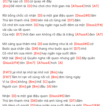
[
C
]
Tại sao cô 
[
G
]
cứ quay về đây
[
Em
]
Để mình là 
[
G
]
thú chơi cho thời gian mà 
[
A7sus4
]
thôi 
[
A7
]
Rồi bỗng chốc cô nhận 
[
D
]
ra một giai điệu quen 
[
Dsus2#5
]
lắm
Thứ âm thanh nhà 
[
D6
]
bên mà cô từng mê 
[
D7
]
đắm
Cô nhớ khi xưa mình 
[
G
]
hay ngân nga suốt đêm ca một 
[
Dsus2/F#
]
vài câu ca rất quen
Của một 
[
E7
]
thời đan xen không rõ đâu là trắng 
[
A7sus4
]
đen 
[
A7
]
Mờ sáng qua thăm nhà 
[
D
]
xưa dường như là vô 
[
Dsus2#5
]
cớ 
Bước qua chân cầu 
[
D6
]
thang như bước qua trí 
[
D7
]
nhớ 
Cô nhớ khi xưa mình 
[
Em
]
hay ngân nga suốt đêm
Một bài 
[
Bm
]
Lệ Quyên nghe rất quen nhưng giờ 
[
G
]
đây quên 
[
Dsus2/F#
]
tên 
[
Em7
]
[
A7sus4
]
hoh 
[
A
]
[
F#7
]
Lại nhớ lại nhớ lại nhớ nơi 
[
Bm
]
này
[
F#7
]
Tâm trí rạn vỡ cùng nỗi cô 
[
Bm
]
đơn từng ngày
Vì ta 
[
Em
]
không 
[
Bm
]
thể 
[
C
]
quên
Người con 
[
Em
]
gái 
[
Bm
]
đầu 
[
A
]
tiên
Nhận 
[
D
]
ra một giai điệu quen 
[
Dsus2#5
]
lắm 
Thứ âm thanh nhà 
[
D6
]
bên mà anh từng mê 
[
D7
]
đắm 
Với dáng cô người 
[
G
]
Hoa ngân nga suốt đêm ca một 
[
Dsus2/F#
]