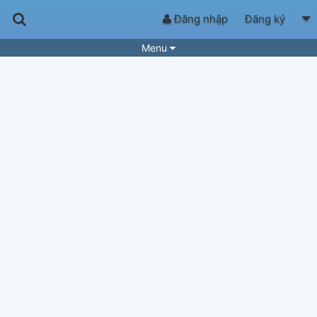
Đăng nhập
Đăng ký
Menu
Bài hát
Guitar Tabs
Playlist
Hợp âm
Điệu bài hát
Thể loại
Tìm theo hợp âm
Tải ứng dụng
Yêu cầu hợp âm
Thành Viên
Khóa học
Quản lý
50
Tắt quảng cáo