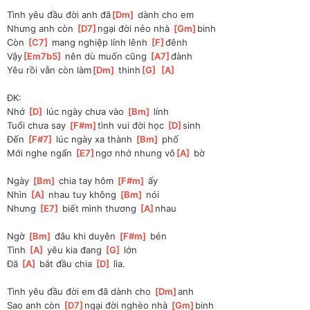
Tình yêu đầu đời anh đã
[
Dm
]
 dành cho em
Nhưng anh còn 
[
D7
]
ngại đời nẻo nhà 
[
Gm
]
binh
Còn 
[
C7
]
 mang nghiệp lính lênh 
[
F
]
đênh
Vậy
[
Em7b5
]
 nên dù muốn cũng 
[
A7
]
đành
Yêu rồi vẫn còn làm
[
Dm
]
 thinh
[
G
]
[
A
]
ĐK:
Nhớ 
[
D
]
 lúc ngày chưa vào 
[
Bm
]
 lính
Tuổi chưa say 
[
F#m
]
tình vui đời học 
[
D
]
sinh
Đến 
[
F#7
]
 lúc ngày xa thành 
[
Bm
]
 phố
Mới nghe ngẩn 
[
E7
]
ngơ nhớ nhung vô
[
A
]
 bờ
Ngày 
[
Bm
]
 chia tay hôm 
[
F#m
]
 ấy
Nhìn 
[
A
]
 nhau tuy không 
[
Bm
]
 nói
Nhưng 
[
E7
]
 biết mình thương 
[
A
]
nhau
Ngờ 
[
Bm
]
 đâu khi duyên 
[
F#m
]
 bén
Tình 
[
A
]
 yêu kia đang 
[
G
]
 lớn
Đã 
[
A
]
 bắt đầu chia 
[
D
]
 lìa.
Tình yêu đầu đời em đã dành cho 
[
Dm
]
anh
Sao anh còn 
[
D7
]
ngại đời nghèo nhà 
[
Gm
]
binh