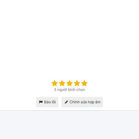
3 người bình chọn
Báo lỗi
Chỉnh sửa hợp âm