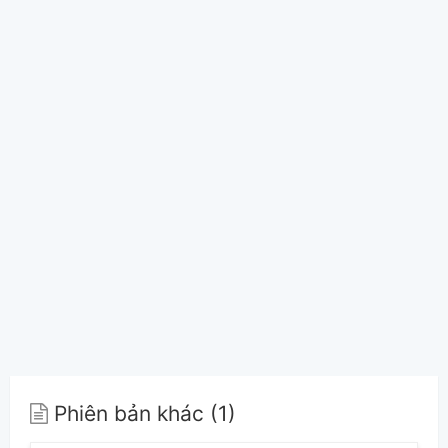
Phiên bản khác (1)