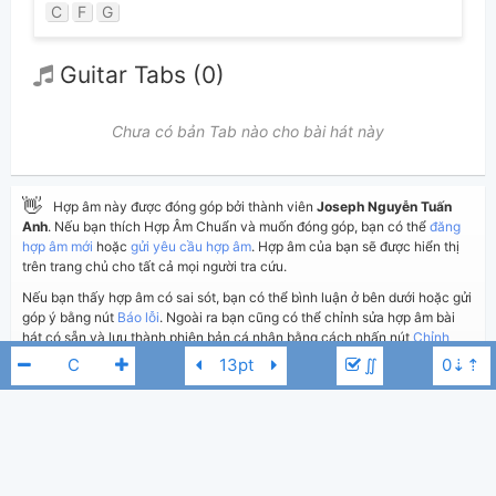
C
F
G
Guitar Tabs (0)
Chưa có bản Tab nào cho bài hát này
👋
Hợp âm này được đóng góp bởi thành viên
Joseph Nguyễn Tuấn
Anh
. Nếu bạn thích Hợp Âm Chuẩn và muốn đóng góp, bạn có thể
đăng
hợp âm mới
hoặc
gửi yêu cầu hợp âm
. Hợp âm của bạn sẽ được hiển thị
trên trang chủ cho tất cả mọi người tra cứu.
Nếu bạn thấy hợp âm có sai sót, bạn có thể bình luận ở bên dưới hoặc gửi
góp ý bằng nút
Báo lỗi
. Ngoài ra bạn cũng có thể chỉnh sửa hợp âm bài
hát có sẵn và lưu thành phiên bản cá nhân bằng cách nhấn nút
Chỉnh
sửa hợp âm
.
∬
Thêm vào
Chia sẻ
In ra giấy
Quản lý
ngày 1 tháng 07, 2024
Cập nhật:
BÌNH LUẬN
N/A
D