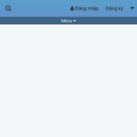
Đăng nhập
Đăng ký
Menu
Bài hát
Guitar Tabs
Playlist
Hợp âm
Điệu bài hát
Thể loại
Tìm theo hợp âm
Tải ứng dụng
Yêu cầu hợp âm
Thành Viên
Khóa học
Quản lý
85
Tắt quảng cáo