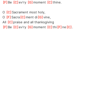
[
F
]
Be 
[
C
]
ev'ry 
[
G
]
moment 
[
C
]
thine.
O 
[
C
]
Sacrament most holy,
O 
[
F
]
Sacra
[
C
]
ment di
[
G
]
vine,
All 
[
C
]
praise and all thanksgiving
[
F
]
Be 
[
C
]
ev'ry 
[
G
]
moment 
[
C
]
thi
[
F
]
ne
[
C
]
.