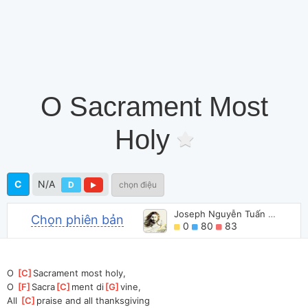
O Sacrament Most
Holy
C
N/A
D
chọn điệu
Joseph Nguyễn Tuấn Anh
Chọn phiên bản
0
80
83
O 
[
C
]
Sacrament most holy,
O 
[
F
]
Sacra
[
C
]
ment di
[
G
]
vine,
All 
[
C
]
praise and all thanksgiving