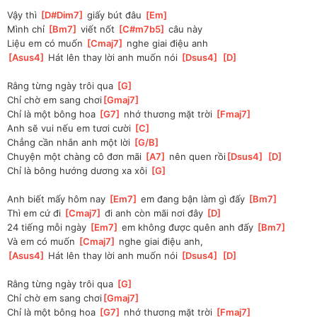
Vậy thì 
[
D#Dim7
]
 giấy bút đâu 
[
Em
]
Mình chỉ 
[
Bm7
]
 viết nốt 
[
C#m7b5
]
 câu này
Liệu em có muốn 
[
Cmaj7
]
 nghe giai điệu anh
[
Asus4
]
 Hát lên thay lời anh muốn nói 
[
Dsus4
]
[
D
]
Rằng từng ngày trôi qua 
[
G
]
Chỉ chờ em sang chơi
[
Gmaj7
]
Chỉ là một bông hoa 
[
G7
]
 nhớ thương mặt trời 
[
Fmaj7
]
Anh sẽ vui nếu em tươi cười 
[
C
]
Chẳng cần nhắn anh một lời 
[
G/B
]
Chuyện một chàng cô đơn mãi 
[
A7
]
 nên quen rồi
[
Dsus4
]
[
D
]
Chỉ là bông hướng dương xa xôi 
[
G
]
Anh biết mấy hôm nay 
[
Em7
]
 em đang bận làm gì đấy 
[
Bm7
]
Thì em cứ đi 
[
Cmaj7
]
 đi anh còn mãi nơi đây 
[
D
]
24 tiếng mỗi ngày 
[
Em7
]
 em không được quên anh đấy 
[
Bm7
]
Và em có muốn 
[
Cmaj7
]
 nghe giai điệu anh, 
[
Asus4
]
 Hát lên thay lời anh muốn nói 
[
Dsus4
]
[
D
]
Rằng từng ngày trôi qua 
[
G
]
Chỉ chờ em sang chơi
[
Gmaj7
]
Chỉ là một bông hoa 
[
G7
]
 nhớ thương mặt trời 
[
Fmaj7
]