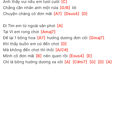
Anh thấy vui nếu em tươi cười 
[
C
]
Chẳng cần nhắn anh một nửa 
[
G/B
]
 lời
Chuyện chàng cô đơn mãi 
[
A7
]
[
Dsus4
]
[
D
]
Đi Tìm em từ ngoài sân phơi 
[
A
]
Tại Vì em rong chơi 
[
Amaj7
]
Để lại 1 bông hoa 
[
A7
]
 hướng dương đơn côi 
[
Gmaj7
]
Khi thấy buồn em cứ đến chơi 
[
D
]
Mà không đến chơi thì thôi 
[
A/C#
]
Mình cô đơn mãi 
[
B
]
 nên quen rồi 
[
Esus4
]
[
E
]
Chỉ là bông hướng dương xa xôi 
[
A
]
[
C#m7
]
[
G
]
[
D
]
[
A
]