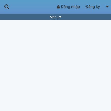
Đăng nhập
Đăng ký
Menu
Bài hát
Guitar Tabs
Playlist
Hợp âm
Điệu bài hát
Thể loại
Tìm theo hợp âm
Tải ứng dụng
Yêu cầu hợp âm
Thành Viên
Khóa học
Quản lý
60
Tắt quảng cáo