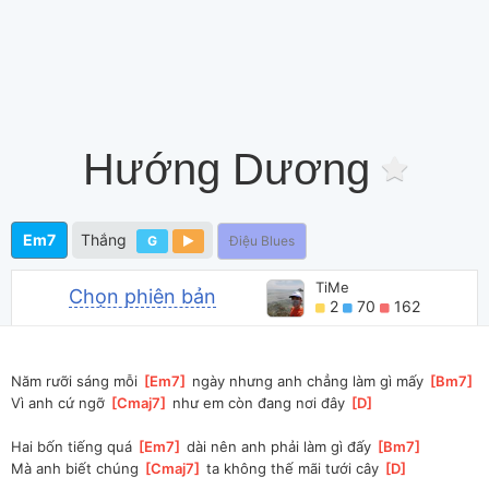
Hướng Dương
Em7
Thắng
G
Điệu Blues
TiMe
Chọn phiên bản
2
70
162
Năm rưỡi sáng mỗi 
[
Em7
]
 ngày nhưng anh chẳng làm gì mấy 
[
Bm7
]
Vì anh cứ ngỡ 
[
Cmaj7
]
 như em còn đang nơi đây 
[
D
]
Hai bốn tiếng quá 
[
Em7
]
 dài nên anh phải làm gì đấy 
[
Bm7
]
Mà anh biết chúng 
[
Cmaj7
]
 ta không thế mãi tưới cây 
[
D
]