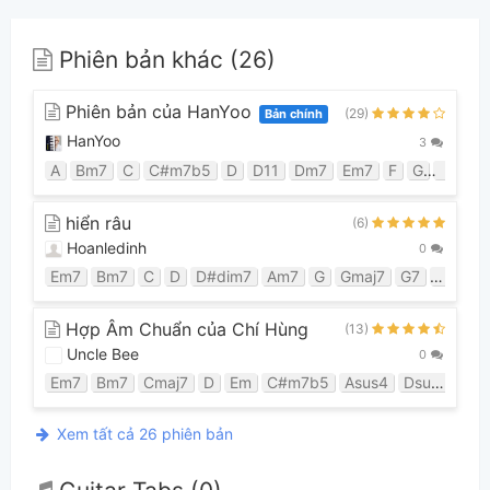
Phiên bản khác (26)
Phiên bản của HanYoo
(29)
Bản chính
HanYoo
3
A
Bm7
C
C#m7b5
D
D11
Dm7
Em7
F
G
G/b
G
hiển râu
(6)
Hoanledinh
0
Em7
Bm7
C
D
D#dim7
Am7
G
Gmaj7
G7
Fmaj7
Hợp Âm Chuẩn của Chí Hùng
(13)
Uncle Bee
0
Em7
Bm7
Cmaj7
D
Em
C#m7b5
Asus4
Dsus4
G
Xem tất cả 26 phiên bản