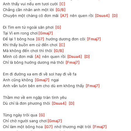
Anh thấy vui nếu em tươi cười 
[
C
]
Chẳng cần nhắn anh một lời 
[
G/B
]
Chuyện một chàng cô đơn mãi 
[
A7
]
 nên quen rồi 
[
Dsus4
]
[
D
]
Đi Tìm em từ ngoài sân phơi 
[
G
]
Tại Vì em rong chơi
[
Gmaj7
]
Để lại 1 bông hoa 
[
G7
]
 hướng dương đơn côi 
[
Fmaj7
]
Khi thấy buồn em cứ đến chơi 
[
C
]
Mà không đến chơi thì thôi 
[
G/B
]
Mình cô đơn mãi 
[
A
]
 nên quen rồi 
[
Dsua4
]
[
D
]
Chỉ là bông hướng dương mà thôi 
[
Fmaj7
]
Em đi đường xa em đi về sol hay đi về fa
Anh cũng không 
[
Gmaj7
]
 ngại 
Anh vẫn luôn bên em cho dù em không thấy 
[
Fmaj7
]
Thầm mơ về em ngập tràn tình yêu
Dù chỉ là đơn phương thôi 
[
Dsus4
]
[
D
]
Từng ngày trôi qua 
[
G
]
Chỉ chờ người sang chơi
[
Gmaj7
]
Chỉ làm một bông hoa 
[
G7
]
 nhớ thương mặt trời 
[
Fmaj7
]