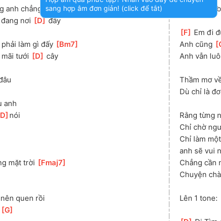
sang hợp âm đơn giản! (click để tắt)
g anh chẳng làm gì mấy 
[
Bm7
]
[
D
]
 Chỉ là
 đang nơi 
[
D
]
 đây 
[
F
]
 Em đi đ
 phải làm gì đấy 
[
Bm7
]
Anh cũng 
[
 mãi tưới 
[
D
]
 cây
Anh vẫn luô
 đâu
Thầm mơ về 
Dù chỉ là đ
u anh
D
]
nói
Rằng từng n
Chỉ chờ ngư
Chỉ làm một
anh sẽ vui 
g mặt trời 
[
Fmaj7
]
Chẳng cần 
Chuyện chà
 nên quen rồi
Lên 1 tone:
 
[
G
]