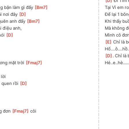
[
D
]
 Đi Tìm 
g bận làm gì đấy 
[
Bm7
]
Tại Vì em r
i nơi đây 
[
D
]
Để lại 1 bôn
uên anh đấy 
[
Bm7
]
Khi thấy bu
i điệu anh, 
Mà không đế
ói 
[
D
]
Mình cô đơn
[
E
]
 Chỉ là 
Hố....ô....hồ..
[
D
]
. Chỉ là
ơng mặt trời 
[
Fmaj7
]
Hé..e..hè......
]
 lời
 quen rồi 
[
D
]
g đơn 
[
Fmaj7
]
 côi 