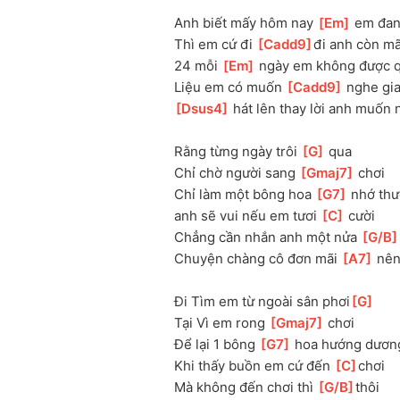
Anh biết mấy hôm nay 
[
Em
]
 em đan
Thì em cứ đi 
[
Cadd9
]
đi anh còn mã
24 mỗi 
[
Em
]
 ngày em không được q
Liệu em có muốn 
[
Cadd9
]
 nghe gia
[
Dsus4
]
 hát lên thay lời anh muốn n
Rằng từng ngày trôi 
[
G
]
 qua 
Chỉ chờ người sang 
[
Gmaj7
]
 chơi
Chỉ làm một bông hoa 
[
G7
]
 nhớ thư
anh sẽ vui nếu em tươi 
[
C
]
 cười 
Chẳng cần nhắn anh một nửa 
[
G/B
Chuyện chàng cô đơn mãi 
[
A7
]
 nên
Đi Tìm em từ ngoài sân phơi
[
G
]
Tại Vì em rong 
[
Gmaj7
]
 chơi
Để lại 1 bông 
[
G7
]
 hoa hướng dươn
Khi thấy buồn em cứ đến 
[
C
]
chơi
Mà không đến chơi thì 
[
G/B
]
thôi 