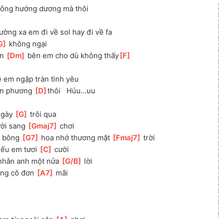
 bông hướng dương mà thôi 
ường xa em đi về sol hay đi về fa 
G
]
 không ngại 
n 
[
Dm
]
 bên em cho dù không thấy
[
F
]
em ngập tràn tình yêu
ơn phương 
[
D
]
thôi   Húu...uu
gày 
[
G
]
 trôi qua
ời sang 
[
Gmaj7
]
 chơi
 bông 
[
G7
]
 hoa nhớ thương mặt 
[
Fmaj7
]
 trời 
nếu em tươi 
[
C
]
 cười 
nhắn anh một nửa 
[
G/B
]
 lời
ng cô đơn 
[
A7
]
 mãi 