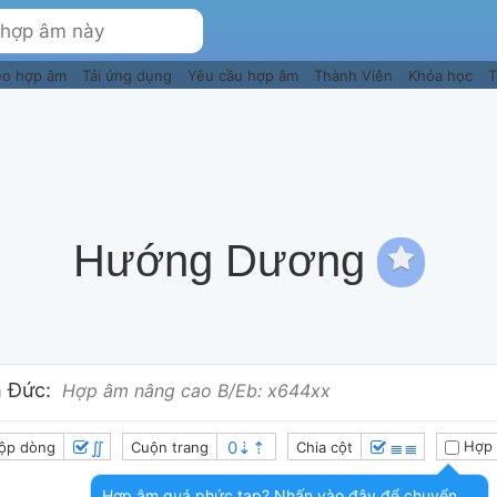
eo hợp âm
Tải ứng dụng
Yêu cầu hợp âm
Thành Viên
Khóa học
T
Hướng Dương
 Đức:
Hợp âm nâng cao B/Eb: x644xx
∬
≣≣
Hợp 
ộp dòng
Cuộn trang
Chia cột
Hợp âm quá phức tạp? Nhấn vào đây để chuyển