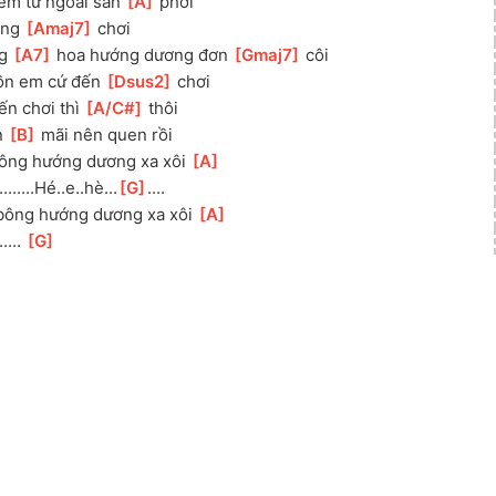
em từ ngoài sân 
[
A
]
 phơi 
ong 
[
Amaj7
]
 chơi
g 
[
A7
]
 hoa hướng dương đơn 
[
Gmaj7
]
 côi 
ồn em cứ đến 
[
Dsus2
]
 chơi
n chơi thì 
[
A/C#
]
 thôi 
 
[
B
]
 mãi nên quen rồi
bông hướng dương xa xôi 
[
A
]
.......Hé..e..hè...
[
G
]
....
 bông hướng dương xa xôi 
[
A
]
.... 
[
G
]