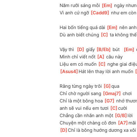
Năm rưỡi sáng mỗi 
[
Em
]
 ngày nhưn
Vì anh cứ ngỡ 
[
Cadd9
]
 như em còn
Hai bốn tiếng quá dài 
[
Em
]
 nên anh
Dù anh biết chúng 
[
C
]
 ta không thế
Vậy thì  
[
D
]
 giấy 
[
B/Eb
]
 bút   
[
Em
]
Mình chỉ viết nốt 
[
A
]
 câu này
Liệu em có muốn 
[
C
]
 nghe giai điệ
[
Asus4
]
Hát lên thay lời anh muốn 
[
Rằng từng ngày trôi 
[
G
]
qua
Chỉ chờ người sang 
[
Gmaj7
]
 chơi
Chỉ là một bông hoa 
[
G7
]
 nhớ thươn
anh sẽ vui nếu em tươi 
[
C
]
cười 
Chẳng cần nhắn anh một 
[
G/B
]
lời
Chuyện một chàng cô đơn 
[
A7
]
mãi
[
D
]
Chỉ là bông hướng dương xa xôi