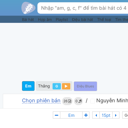
Bài hát
Hợp âm
Playlist
Điệu bài hát
Thể loại
Tìm th
Em
Thắng
G
Điệu Blues
Chọn phiên bản
/
Nguyễn Minh
26
0
G