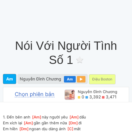
Nói Với Người Tình
Số 1
Am
Nguyễn Đình Chương
Am
Điệu Boston
Nguyễn Đình Chương
Chọn phiên bản
0
3,392
3,471
1. Đến bên anh 
[
Am
]
này người yêu 
[
Am
]
dấu
Em xích lại 
[
Am
]
gần gần thêm nữa 
[
Dm
]
đi
Em hiền 
[
Dm
]
ngoan dịu dàng ánh 
[
C
]
mắt