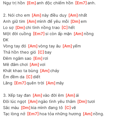
Ngự trị hồn 
[
Em
]
anh độc chiếm hồn 
[
Em7
]
anh.
2. Nói cho em 
[
Am
]
này điều duy 
[
Am
]
nhất
Anh giữ tim 
[
Am
]
mình để yêu mỗi 
[
Dm
]
em
Lo sợ 
[
Dm
]
chi tình nồng trao 
[
C
]
hết
Một đời cuồng 
[
Em7
]
si còn ấp mặn 
[
Am
]
nồng
ĐK
Vòng tay đó 
[
Am
]
vòng tay âu 
[
Am
]
yếm
Thả hồn theo gió 
[
C
]
bay
Đêm ngắm sao 
[
Em
]
rơi 
Mê đắm chơi 
[
Am
]
vơi
Khát khao ta bùng 
[
Am
]
cháy
Êm đềm da 
[
C
]
diết 
Lãng 
[
Em7
]
quên trời 
[
Am
]
mây
3. Xếp tay đan 
[
Am
]
vào đời êm 
[
Am
]
ái
Đôi lúc ngọt 
[
Am
]
ngào tình yêu thắm 
[
Dm
]
tươi
Sắc màu 
[
Dm
]
kia mình đang tô 
[
C
]
vẽ
Tạc lòng nở 
[
Em7
]
hoa tỏa những hương 
[
Am
]
nồng.