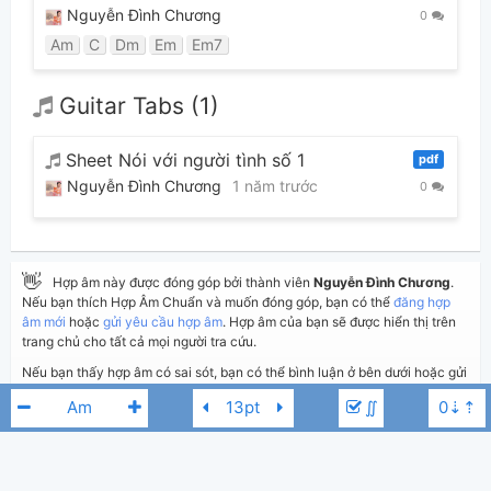
Nguyễn Đình Chương
0
Am
C
Dm
Em
Em7
Guitar Tabs (1)
Sheet Nói với người tình số 1
pdf
Nguyễn Đình Chương
1 năm trước
0
👋
Hợp âm này được đóng góp bởi thành viên
Nguyễn Đình Chương
.
Nếu bạn thích Hợp Âm Chuẩn và muốn đóng góp, bạn có thể
đăng hợp
âm mới
hoặc
gửi yêu cầu hợp âm
. Hợp âm của bạn sẽ được hiển thị trên
trang chủ cho tất cả mọi người tra cứu.
Nếu bạn thấy hợp âm có sai sót, bạn có thể bình luận ở bên dưới hoặc gửi
góp ý bằng nút
Báo lỗi
. Ngoài ra bạn cũng có thể chỉnh sửa hợp âm bài
∬
hát có sẵn và lưu thành phiên bản cá nhân bằng cách nhấn nút
Chỉnh
sửa hợp âm
.