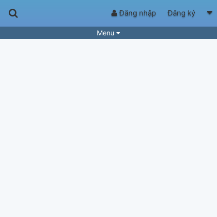
Đăng nhập
Đăng ký
Menu
Bài hát
Guitar Tabs
Playlist
Hợp âm
Điệu bài hát
Thể loại
Tìm theo hợp âm
Tải ứng dụng
Yêu cầu hợp âm
Thành Viên
Khóa học
Quản lý
66
Tắt quảng cáo