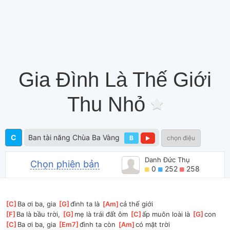
Gia Đình Là Thế Giới
Thu Nhỏ
C
Ban tài năng Chùa Ba Vàng
B
chọn điệu
Danh Đức Thụ
Chọn phiên bản
0
252
258
[
C
]
Ba ơi ba, gia 
[
G
]
đình ta là 
[
Am
]
cả thế giới 
[
F
]
Ba là bầu trời, 
[
G
]
mẹ là trái đất ôm 
[
C
]
ấp muôn loài là 
[
G
]
con
[
C
]
Ba ơi ba, gia 
[
Em7
]
đình ta còn 
[
Am
]
có mặt trời