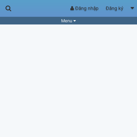
Đăng nhập
Đăng ký
Menu
Bài hát
Guitar Tabs
Playlist
Hợp âm
Điệu bài hát
Thể loại
Tìm theo hợp âm
Tải ứng dụng
Yêu cầu hợp âm
Thành Viên
Khóa học
Quản lý
60
Tắt quảng cáo