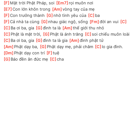
[
F
]
Mặt trời Phật Pháp, soi 
[
Em7
]
rọi muôn nơi
[
E7
]
Con lớn khôn trong 
[
Am
]
vòng tay của mẹ
[
F
]
Con trưởng thành 
[
G
]
nhờ tình yêu của 
[
C
]
ba
[
F
]
Cả nhà ta cùng 
[
G
]
nhau giác ngộ, sống 
[
Fm
]
đời an vui 
[
C
]
[
C
]
Ba ơi ba, gia 
[
G
]
đình ta là 
[
Am
]
thế giới thu nhỏ
[
C
]
Phật là mặt trời, 
[
G
]
Phật là ánh trăng 
[
C
]
soi chiếu muôn loài
[
C
]
Ba ơi ba, gia 
[
G
]
đình ta là gia 
[
Am
]
đình phật tử
[
Am
]
Phật dạy ba, 
[
G
]
Phật dạy mẹ, phải chăm 
[
C
]
lo gia đình.
[
Dm
]
Phật dạy con trí 
[
F
]
tuệ
[
G
]
Báo đền ân đức mẹ 
[
C
]
cha	