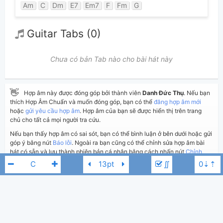
Am
C
Dm
E7
Em7
F
Fm
G
Guitar Tabs (0)
Chưa có bản Tab nào cho bài hát này
👋
Hợp âm này được đóng góp bởi thành viên
Danh Đức Thụ
. Nếu bạn
thích Hợp Âm Chuẩn và muốn đóng góp, bạn có thể
đăng hợp âm mới
hoặc
gửi yêu cầu hợp âm
. Hợp âm của bạn sẽ được hiển thị trên trang
chủ cho tất cả mọi người tra cứu.
Nếu bạn thấy hợp âm có sai sót, bạn có thể bình luận ở bên dưới hoặc gửi
góp ý bằng nút
Báo lỗi
. Ngoài ra bạn cũng có thể chỉnh sửa hợp âm bài
hát có sẵn và lưu thành phiên bản cá nhân bằng cách nhấn nút
Chỉnh
sửa hợp âm
.
∬
Thêm vào
Chia sẻ
In ra giấy
Quản lý
ngày 5 tháng 10, 2023
Cập nhật:
BÌNH LUẬN
Ban tài năng Chùa Ba Vàng
B