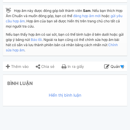
👋
Hợp âm này được đóng góp bởi thành viên
Sam
. Nếu bạn thích Hợp
Âm Chuẩn và muốn đóng góp, bạn có thể
đăng hợp âm mới
hoặc
gửi yêu
cầu hợp âm
. Hợp âm của bạn sẽ được hiển thị trên trang chủ cho tất cả
mọi người tra cứu.
Nếu bạn thấy hợp âm có sai sót, bạn có thể bình luận ở bên dưới hoặc gửi
góp ý bằng nút
Báo lỗi
. Ngoài ra bạn cũng có thể chỉnh sửa hợp âm bài
hát có sẵn và lưu thành phiên bản cá nhân bằng cách nhấn nút
Chỉnh
sửa hợp âm
.
Thêm vào
Chia sẻ
In ra giấy
Quản lý
ngày 27 tháng 07, 2023
Cập nhật:
BÌNH LUẬN
1,273
Lượt xem:
Hiển thị bình luận
Sam
Người đăng:
(Dương Công Vủ đã duyệt)
N/A
Tác giả:
Thể loại:
1
Yêu thích: