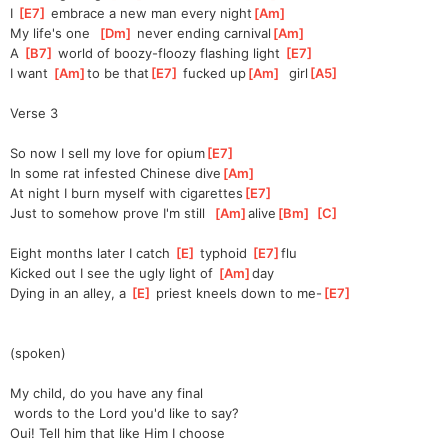
I 
[
E7
]
 embrace a new man every night
[
Am
]
My life's one  
[
Dm
]
 never ending carnival
[
Am
]
A 
[
B7
]
 world of boozy-floozy flashing light 
[
E7
]
I want 
[
Am
]
to be that
[
E7
]
 fucked up
[
Am
]
  girl
[
A5
]
Verse 3
So now I sell my love for opium
[
E7
]
In some rat infested Chinese dive
[
Am
]
At night I burn myself with cigarettes
[
E7
]
Just to somehow prove I'm still  
[
Am
]
alive
[
Bm
]
[
C
]
Eight months later I catch 
[
E
]
 typhoid 
[
E7
]
flu
Kicked out I see the ugly light of 
[
Am
]
day
Dying in an alley, a 
[
E
]
 priest kneels down to me-
[
E7
]
(spoken)
My child, do you have any final
 words to the Lord you'd like to say?
Oui! Tell him that like Him I choose