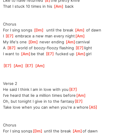
Like to have returned 
[
E
]
the pretty knife
That I stuck 10 times in his 
[
Am
]
 back
Chorus
For I sing songs 
[
Dm
]
  until the break 
[
Am
]
 of dawn
I 
[
E7
]
 embrace a new man every night
[
Am
]
My life's one 
[
Dm
]
 never ending 
[
Am
]
carnival
A 
[
B7
]
 world of boozy-floozy flashing 
[
E7
]
light
I want to 
[
Am
]
be that 
[
E7
]
 fucked up 
[
Am
]
girl
[
E7
]
[
Am
]
[
E7
]
[
Am
]
Verse 2
He said I think I am in love with you
[
E7
]
I’ve heard that lie a million times before
[
Am
]
Oh, but tonight I give in to the fantasy
[
E7
]
Take love when you can when you're a whore
[
A5
]
Chorus
For I sing songs
[
Dm
]
 until the break 
[
Am
]
of dawn