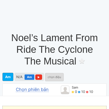
Noel’s Lament From
Ride The Cyclone
The Musical
Am
N/A
Am
chọn điệu
Sam
Chọn phiên bản
0
10
10