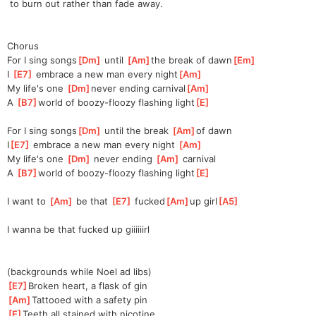
 to burn out rather than fade away.
Chorus
For I sing songs
[
Dm
]
 until 
[
Am
]
the break of dawn
[
Em
]
I 
[
E7
]
 embrace a new man every night
[
Am
]
My life's one 
[
Dm
]
never ending carnival
[
Am
]
A 
[
B7
]
world of boozy-floozy flashing light
[
E
]
For I sing songs
[
Dm
]
 until the break 
[
Am
]
of dawn
I
[
E7
]
 embrace a new man every night 
[
Am
]
My life's one 
[
Dm
]
 never ending 
[
Am
]
 carnival
A 
[
B7
]
world of boozy-floozy flashing light
[
E
]
I want to 
[
Am
]
 be that 
[
E7
]
 fucked
[
Am
]
up girl
[
A5
]
I wanna be that fucked up giiiiiirl
(backgrounds while Noel ad libs)
[
E7
]
Broken heart, a flask of gin
[
Am
]
Tattooed with a safety pin
[
E
]
Teeth all stained with nicotine