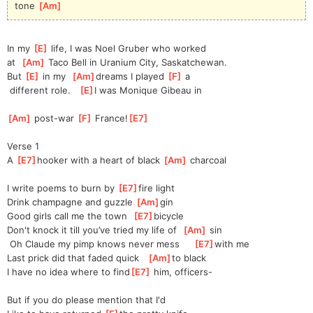
tone 
[
Am
]
In my 
[
E
]
 life, I was Noel Gruber who worked 
at
[
Am
]
 Taco Bell in Uranium City, Saskatchewan. 
But 
[
E
]
 in my  
[
Am
]
dreams I played 
[
F
]
 a
 different role.   
[
E
]
I was Monique Gibeau in
[
Am
]
 post-war 
[
F
]
 France!
[
E7
]
Verse 1
A 
[
E7
]
hooker with a heart of black 
[
Am
]
 charcoal
I write poems to burn by 
[
E7
]
fire light
Drink champagne and guzzle 
[
Am
]
gin      
Good girls call me the town  
[
E7
]
bicycle
Don't knock it till you’ve tried my life of  
[
Am
]
 sin
 Oh Claude my pimp knows never mess     
[
E7
]
with me
Last prick did that faded quick   
[
Am
]
to black
I have no idea where to find
[
E7
]
 him, officers-
But if you do please mention that I'd