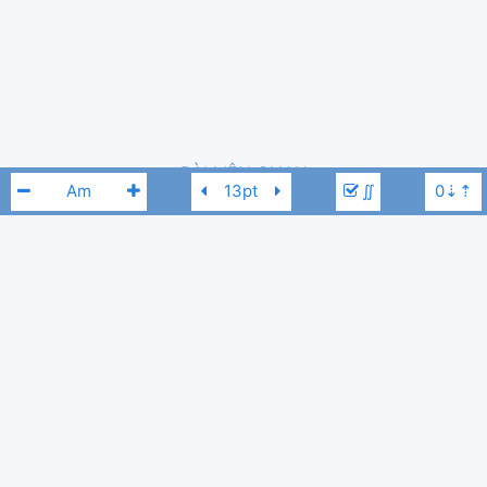
BÀI LIÊN QUAN
∬
Hluas Nkauj Hmoob
-
N/A
3,681
Ma Văn Minh
,
30 tháng 04, 2021
Nhạc Chế Vui
-
N/A
2,001
Huỳnh Phát Tài
,
26 tháng 03, 2024
N/A
Am
Lay It All On Me
-
N/A
1,456
Thảo Nguyên
,
25 tháng 08, 2021
Đêm Quảng Trị
-
N/A
1,067
Nguyễn Tuấn Huy
,
12 tháng 10, 2024
Ngửa Trông Chúa
-
N/A
1,405
Nguyễn Hoàng Phúc
,
29 tháng 10, 2022