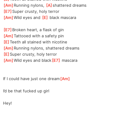
[
Am
]
Running nylons, 
[
A
]
shattered dreams
[
E7
]
Super crusty, holy terror
[
Am
]
Wild eyes and 
[
E
]
 black mascara
[
E7
]
Broken heart, a flask of gin
[
Am
]
Tattooed with a safety pin
[
E
]
Teeth all stained with nicotine
[
Am
]
Running nylons, shattered dreams
[
E
]
Super crusty, holy terror
[
Am
]
Wild eyes and black
[
E7
]
 mascara
If I could have just one dream
[
Am
]
I’d be that fucked up girl
Hey!