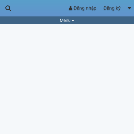
Đăng nhập
Đăng ký
Menu
Bài hát
Guitar Tabs
Playlist
Hợp âm
Điệu bài hát
Thể loại
Tìm theo hợp âm
Tải ứng dụng
Yêu cầu hợp âm
Thành Viên
Khóa học
Quản lý
68
Tắt quảng cáo