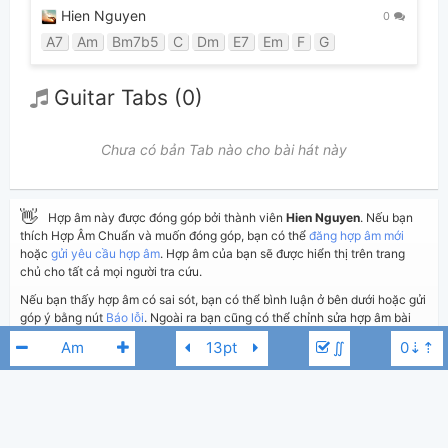
Hien Nguyen
0
A7
Am
Bm7b5
C
Dm
E7
Em
F
G
Guitar Tabs (0)
Chưa có bản Tab nào cho bài hát này
👋
Hợp âm này được đóng góp bởi thành viên
Hien Nguyen
. Nếu bạn
thích Hợp Âm Chuẩn và muốn đóng góp, bạn có thể
đăng hợp âm mới
hoặc
gửi yêu cầu hợp âm
. Hợp âm của bạn sẽ được hiển thị trên trang
chủ cho tất cả mọi người tra cứu.
Nếu bạn thấy hợp âm có sai sót, bạn có thể bình luận ở bên dưới hoặc gửi
góp ý bằng nút
Báo lỗi
. Ngoài ra bạn cũng có thể chỉnh sửa hợp âm bài
hát có sẵn và lưu thành phiên bản cá nhân bằng cách nhấn nút
Chỉnh
∬
sửa hợp âm
.
Thêm vào
Chia sẻ
In ra giấy
Quản lý