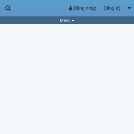
Đăng nhập
Đăng ký
Menu
Bài hát
Guitar Tabs
Playlist
Hợp âm
Điệu bài hát
Thể loại
Tìm theo hợp âm
Tải ứng dụng
Yêu cầu hợp âm
Thành Viên
Khóa học
Quản lý
84
Tắt quảng cáo