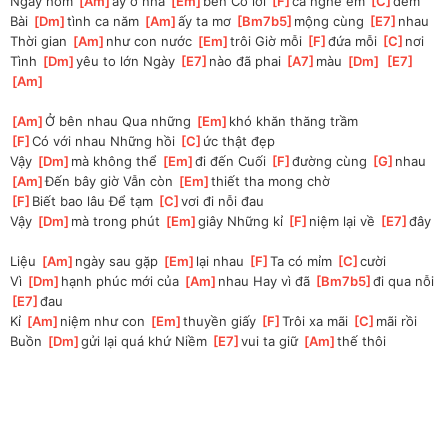
Ngày hôm 
[
Am
]
ấy ở nhà 
[
Em
]
bên Có lời 
[
F
]
ca nghe êm 
[
C
]
đềm
Bài 
[
Dm
]
tình ca năm 
[
Am
]
ấy ta mơ 
[
Bm7b5
]
mộng cùng 
[
E7
]
nhau
Thời gian 
[
Am
]
như con nước 
[
Em
]
trôi Giờ mỗi 
[
F
]
đứa mỗi 
[
C
]
nơi
Tình 
[
Dm
]
yêu to lớn Ngày 
[
E7
]
nào đã phai 
[
A7
]
màu 
[
Dm
]
[
E7
]
[
Am
]
[
Am
]
Ở bên nhau Qua những 
[
Em
]
khó khăn thăng trầm
[
F
]
Có với nhau Những hồi 
[
C
]
ức thật đẹp
Vậy 
[
Dm
]
mà không thể 
[
Em
]
đi đến Cuối 
[
F
]
đường cùng 
[
G
]
nhau
[
Am
]
Đến bây giờ Vẫn còn 
[
Em
]
thiết tha mong chờ
[
F
]
Biết bao lâu Để tạm 
[
C
]
vơi đi nỗi đau
Vậy 
[
Dm
]
mà trong phút 
[
Em
]
giây Những kỉ 
[
F
]
niệm lại về 
[
E7
]
đây
Liệu 
[
Am
]
ngày sau gặp 
[
Em
]
lại nhau 
[
F
]
Ta có mỉm 
[
C
]
cười
Vì 
[
Dm
]
hạnh phúc mới của 
[
Am
]
nhau Hay vì đã 
[
Bm7b5
]
đi qua nỗi 
[
E7
]
đau
Kỉ 
[
Am
]
niệm như con 
[
Em
]
thuyền giấy 
[
F
]
Trôi xa mãi 
[
C
]
mãi rồi
Buồn 
[
Dm
]
gửi lại quá khứ Niềm 
[
E7
]
vui ta giữ 
[
Am
]
thế thôi