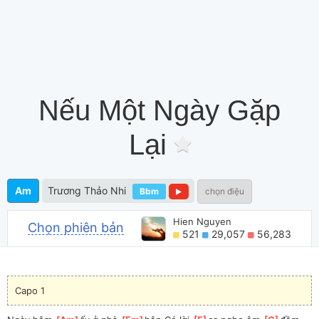
Nếu Một Ngày Gặp
Lại
Am
Trương Thảo Nhi
Bbm
chọn điệu
Hien Nguyen
Chọn phiên bản
521
29,057
56,283
Capo 1