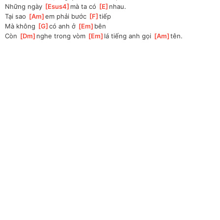
Những ngày 
[
Esus4
]
mà ta có 
[
E
]
nhau.
Tại sao 
[
Am
]
em phải bước 
[
F
]
tiếp
Mà không 
[
G
]
có anh ở 
[
Em
]
bên
Còn 
[
Dm
]
nghe trong vòm 
[
Em
]
lá tiếng anh gọi 
[
Am
]
tên.