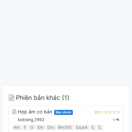
Phiên bản khác (1)
Hợp âm cơ bản
(0)
Bản chính
botrang_1992
0
Am
F
G
Em
Dm
Bm7b5
Esus4
E
C