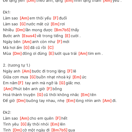
Để lặng yên 
[
Dm
]
theo anh, lặng 
[
Em
]
nhìn lặng thầm 
[
Am
]
yêu .
Đk1:
Làm sao 
[
Am
]
em thôi yếu 
[
F
]
đuối 
Làm sao 
[
G
]
nước mắt cứ 
[
Em
]
rơi 
Nhiều 
[
Dm
]
lần mong được 
[
Bm7b5
]
thấy 
Bước anh 
[
Esus4
]
về trong tiếng 
[
E
]
cười .
Ngày bên 
[
Am
]
anh còn như 
[
F
]
mới 
Mà hơi ấm 
[
G
]
đã cũ rồi 
[
C
]
Mùa 
[
Dm
]
đông ơi đừng 
[
E
]
lướt qua trái 
[
Am
]
tim em .
2. (tương tự 1.)
Ngày anh 
[
Am
]
bước đi trong lặng 
[
F
]
lẽ
Giữa cơn mưa 
[
G
]
buồn nhạt nhoà ký 
[
Em
]
ức
Em nắm
[
F
]
 tay anh mà ngỡ là 
[
G
]
giấc mơ.
[
Am
]
Phút bên anh giờ 
[
F
]
bỗng
Hoá thành truyện 
[
G
]
cũ thôi không nhắc 
[
Em
]
tên
Để giờ 
[
Dm
]
buông tay nhau, nhẹ 
[
Em
]
lòng nhìn anh 
[
Am
]
đi.
Đk2:
Làm sao 
[
Am
]
cho em quên 
[
F
]
hết
Tình yêu 
[
G
]
ấy thôi nhói 
[
Em
]
lên
Tình 
[
Dm
]
cờ một ngày đi 
[
Bm7b5
]
qua