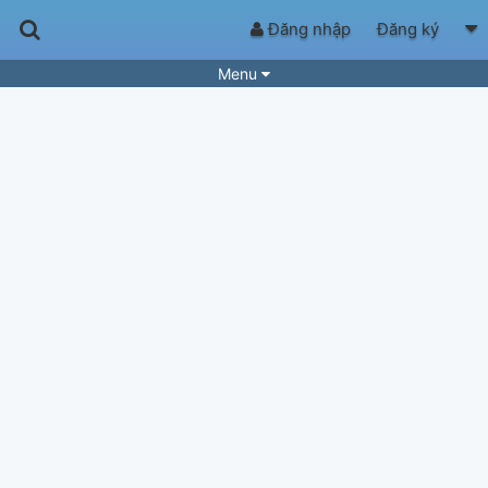
Đăng nhập
Đăng ký
Menu
Bài hát
Guitar Tabs
Playlist
Hợp âm
Điệu bài hát
Thể loại
Tìm theo hợp âm
Tải ứng dụng
Yêu cầu hợp âm
Thành Viên
Khóa học
Quản lý
73
Tắt quảng cáo