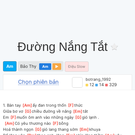
Đường Nắng Tắt
Am
Bảo Thy
Am
Điệu Slow
botrang_1992
Chọn phiên bản
12
14
329
1. Bàn tay 
[
Am
]
ấy đan trong thổn 
[
F
]
thức 
Giữa bơ vơ 
[
G
]
chiều đường về nắng 
[
Em
]
tắt
Em 
[
F
]
muốn ôm anh vào những ngày 
[
G
]
gió lạnh .
[
Am
]
Có yêu thương nào 
[
F
]
bỗng 
Hoá thành ngọn 
[
G
]
gió lang thang sớm 
[
Em
]
khuya