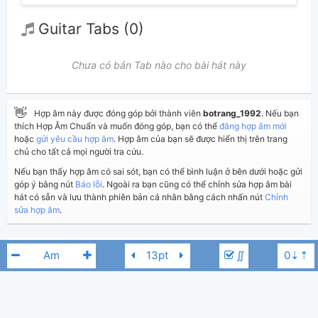
Guitar Tabs (0)
Chưa có bản Tab nào cho bài hát này
👋
Hợp âm này được đóng góp bởi thành viên
botrang_1992
. Nếu bạn
thích Hợp Âm Chuẩn và muốn đóng góp, bạn có thể
đăng hợp âm mới
hoặc
gửi yêu cầu hợp âm
. Hợp âm của bạn sẽ được hiển thị trên trang
chủ cho tất cả mọi người tra cứu.
Nếu bạn thấy hợp âm có sai sót, bạn có thể bình luận ở bên dưới hoặc gửi
góp ý bằng nút
Báo lỗi
. Ngoài ra bạn cũng có thể chỉnh sửa hợp âm bài
hát có sẵn và lưu thành phiên bản cá nhân bằng cách nhấn nút
Chỉnh
sửa hợp âm
.
Thêm vào
Chia sẻ
In ra giấy
Quản lý
∬
ngày 17 tháng 01, 2019
Cập nhật:
BÌNH LUẬN
7,606
Lượt xem: