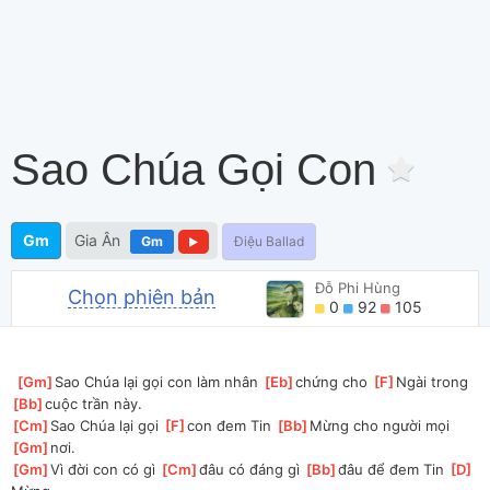
Sao Chúa Gọi Con
Gm
Gia Ân
Gm
Điệu Ballad
Đỗ Phi Hùng
Chọn phiên bản
0
92
105
[
Gm
]
Sao Chúa lại gọi con làm nhân 
[
Eb
]
chứng cho 
[
F
]
Ngài trong 
[
Bb
]
cuộc trần này. 
[
Cm
]
Sao Chúa lại gọi 
[
F
]
con đem Tin 
[
Bb
]
Mừng cho người mọi 
[
Gm
]
nơi.
[
Gm
]
Vì đời con có gì 
[
Cm
]
đâu có đáng gì 
[
Bb
]
đâu để đem Tin 
[
D
]