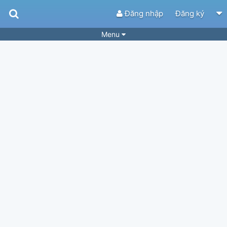
Đăng nhập
Đăng ký
Menu
Bài hát
Guitar Tabs
Playlist
Hợp âm
Điệu bài hát
Thể loại
Tìm theo hợp âm
Tải ứng dụng
Yêu cầu hợp âm
Thành Viên
Khóa học
Quản lý
74
Tắt quảng cáo