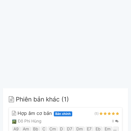
Phiên bản khác (1)
Hợp âm cơ bản
(1)
Bản chính
Đỗ Phi Hùng
0
A9
Am
Bb
C
Cm
D
D7
Dm
E7
Eb
Em
F
G