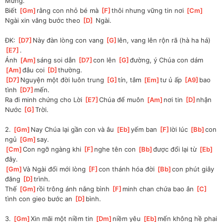
Mừng. 
Biết 
[
Gm
]
rằng con nhỏ bé mà 
[
F
]
thôi nhưng vững tin nơi 
[
Cm
]
Ngài xin vâng bước theo 
[
D
]
 Ngài.
ĐK: 
[
D7
]
Này đàn lòng con vang 
[
G
]
lên, vang lên rộn rã (hà ha há) 
[
E7
]
. 
Ánh 
[
Am
]
sáng soi dẫn 
[
D7
]
con lên 
[
G
]
đường, ý Chúa con dám 
[
Am
]
đâu coi 
[
D
]
thường.
[
D7
]
Nguyện một đời luôn trung 
[
G
]
tín, tâm 
[
Em
]
tư ủ ấp 
[
A9
]
bao 
tình 
[
D7
]
mến. 
Ra đi minh chứng cho Lời 
[
E7
]
Chúa để muôn 
[
Am
]
nơi tin 
[
D
]
nhận 
Nước 
[
G
]
Trời.
2. 
[
Gm
]
Nay Chúa lại gần con và âu 
[
Eb
]
yếm ban 
[
F
]
lời lúc 
[
Bb
]
con 
ngủ 
[
Gm
]
say.
[
Cm
]
Con ngỡ ngàng khi 
[
F
]
nghe tên con 
[
Bb
]
được đổi lại từ 
[
Eb
]
đây.
[
Gm
]
Và Ngài đổi mới lòng 
[
F
]
con thánh hóa đời 
[
Bb
]
con phút giây 
đăng 
[
D
]
trình. 
Thế 
[
Gm
]
rồi trông ánh nắng bình 
[
F
]
minh chan chứa bao ân 
[
C
]
tình con gieo bước an 
[
D
]
bình.
3. 
[
Gm
]
Xin mãi một niềm tin 
[
Dm
]
niềm yêu 
[
Eb
]
mến không hề phai 