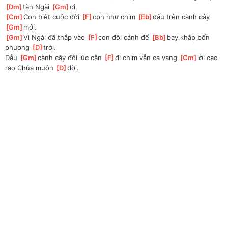
[
Dm
]
tàn Ngài 
[
Gm
]
ơi.
[
Cm
]
Con biết cuộc đời 
[
F
]
con như chim 
[
Eb
]
đậu trên cành cây 
[
Gm
]
mới.
[
Gm
]
Vì Ngài đã thắp vào 
[
F
]
con đôi cánh để 
[
Bb
]
bay khắp bốn 
phương 
[
D
]
trời. 
Dẫu 
[
Gm
]
cành cây đôi lúc cằn 
[
F
]
đi chim vẫn ca vang 
[
Cm
]
lời cao 
rao Chúa muôn 
[
D
]
đời.