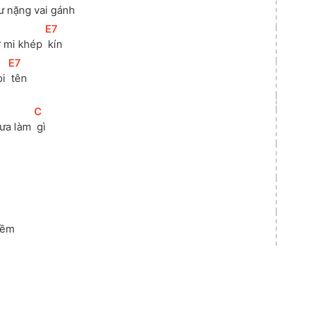
tư nặng vai gánh
[
E7
]
ờ mi khép 
 kín
[
E7
]
i 
 tên
[
C
]
xưa làm 
 gì
]
mềm