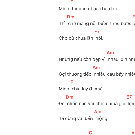
[
F
]
Mình 
 thương nhau chưa trót
[
Dm
]
[
Thì 
 chớ mang nỗi buồn theo bước 
[
E7
]
Cho dù chưa lần 
 nói.
[
Am
]
Nhưng nếu còn đẹp vì 
 nhau, xin nh
[
Am
]
Gợi thương tiếc 
 nhiều đau bấy nhiê
[
F
]
Mình 
 chia tay đi nhé
[
Dm
]
[
E7
]
Để 
 chốn nao với chiều mưa gió 
 lộ
[
Am
]
Ta dừng vui bến 
 mộng
[
C
]
[
A