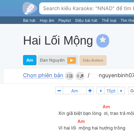
Bài hát
Hợp âm
Playlist
Điệu bài hát
Thể loại
Tìm th
Hai Lối Mộng
Am
Đan Nguyên
Điệu Bollero
Chọn phiên bản
/
nguyenbinh0
2
0
G
[
Am
]
Xin giã biệt bạn lòng 
 ơi, trao trả mô
[
Am
]
Vì hai lối 
 mộng hai hướng trông