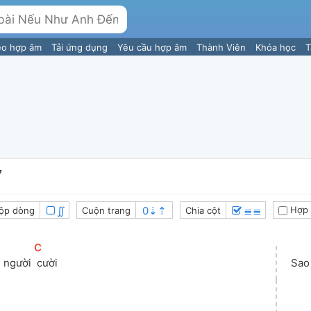
eo hợp âm
Tải ứng dụng
Yêu cầu hợp âm
Thành Viên
Khóa học
T
7
∬
≣≣
Hợp 
ộp dòng
Cuộn trang
Chia cột
[
C
]
i người 
 cười
Sao