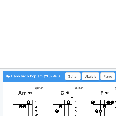
Danh sách hợp âm
Guitar
Ukulele
Piano
(Click để tắt)
guitar
guitar
Am
C
F