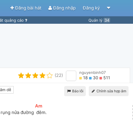
Đăng bài hát
Đăng nhập
Đăng ký
ắt quảng cáo
Quản lý
34
nguyenbinh07
(22)
18
30
511
âm dễ
Báo lỗi
Chỉnh sửa hợp âm
[
Am
]
 rụng nửa đường 
 đêm.