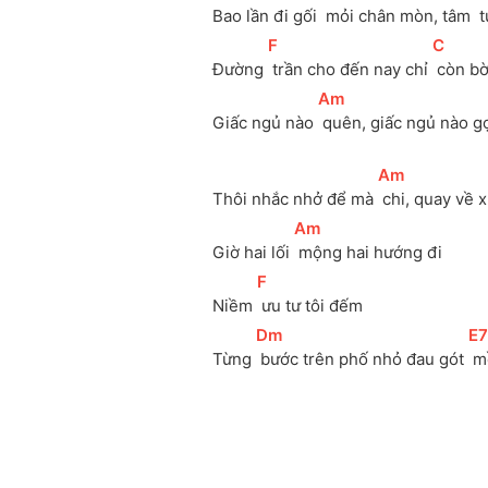
Bao lần đi gối 
 mỏi chân mòn, tâm 
 
[
F
]
[
C
]
Đường 
 trần cho đến nay chỉ 
 còn b
[
Am
]
Giấc ngủ nào 
 quên, giấc ngủ nào gọ
[
Am
]
Thôi nhắc nhở để mà 
 chi, quay về 
[
Am
]
Giờ hai lối 
 mộng hai hướng đi
[
F
]
Niềm 
 ưu tư tôi đếm
[
Dm
]
[
E7
Từng 
 bước trên phố nhỏ đau gót 
 