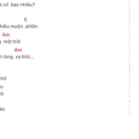
i có 
 bao nhiêu?
[
E
]
nhiều muộn 
 phiền
[
Am
]
 
 một trời
[
Am
]
h lòng 
 xa thôi...
]
nhớ
m
]
mờ
hau