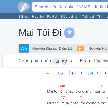
Bài hát
Hợp âm
Playlist
Điệu bài hát
Thể loại
Tìm th
Mai Tôi Đi
Am
Nguyên Khang
Diễm Liên
Nguyễn Hồ
Chọn phiên bản
/
Bean:
Hợp âm
3
0
G
[
Am
]
[
E
]
[
C
]
Mai tôi 
 đi, chắc 
 trời giăng mưa 
 lũ
[
E7
]
[
E
]
[
Mưa thì 
 mưa, chắc 
 tôi không bước 