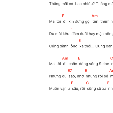
Thẳng mãi có 
 bao nhiêu? Thẳng mã
[
F
]
[
Am
]
Mai tôi 
 đi, xin đừng gọi 
 tên, thêm 
[
F
]
Dù môi kêu 
 đắm đuối hay mặn nồng
[
E
]
Cũng đành lòng 
 xa thôi... Cũng đàn
[
Am
]
[
E
]
[
C
Mai tôi 
 đi, chắc 
 dòng sông Seine 
 
[
E7
]
[
E
]
[
A
Nhưng dù 
 sao, nhớ 
 nhung rồi sẽ 
 
[
E
]
[
C
]
[
E
]
Muôn vạn u 
 sầu, rồi 
 cũng sẽ xa 
 n