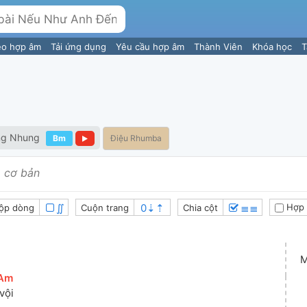
eo hợp âm
Tải ứng dụng
Yêu cầu hợp âm
Thành Viên
Khóa học
T
ng Nhung
Bm
Điệu Rhumba
 cơ bản
∬
≣≣
Hợp 
ộp dòng
Cuộn trang
Chia cột
M
Am
]
 vội