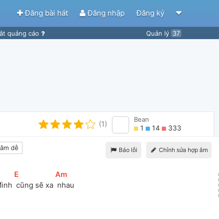
Đăng bài hát
Đăng nhập
Đăng ký
ắt quảng cáo
Quản lý
37
Bean
(1)
1
14
333
âm dễ
Báo lỗi
Chỉnh sửa hợp âm
[
E
]
[
Am
]
ình 
 cũng sẽ xa 
 nhau