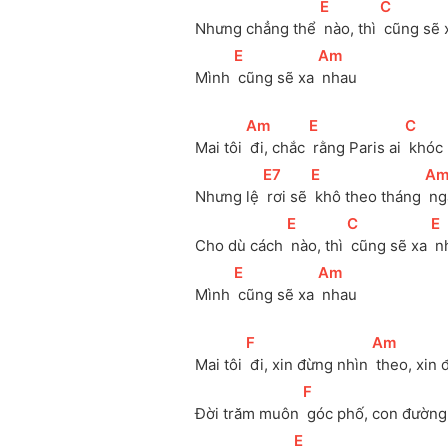
[
E
]
[
C
]
Nhưng chẳng thể 
 nào, thì 
 cũng sẽ 
[
E
]
[
Am
]
Mình 
 cũng sẽ xa 
 nhau
[
Am
]
[
E
]
[
C
]
Mai tôi 
 đi, chắc 
 rằng Paris ai 
 khóc
[
E7
]
[
E
]
[
A
Nhưng lệ 
 rơi sẽ 
 khô theo tháng 
 n
[
E
]
[
C
]
[
E
Cho dù cách 
 nào, thì 
 cũng sẽ xa 
 
[
E
]
[
Am
]
Mình 
 cũng sẽ xa 
 nhau
[
F
]
[
Am
]
Mai tôi 
 đi, xin đừng nhìn 
 theo, xin
[
F
]
Đời trăm muôn 
 góc phố, con đường 
[
E
]