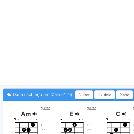
Danh sách hợp âm
Guitar
Ukulele
Piano
(Click để tắt)
guitar
guitar
Am
E
C