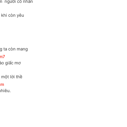
m 
 người cố nhân
ớ khi còn yêu
ng ta còn mang
m7
]
vào giấc mơ
ố một lời thề
Dm
]
 nhiêu.