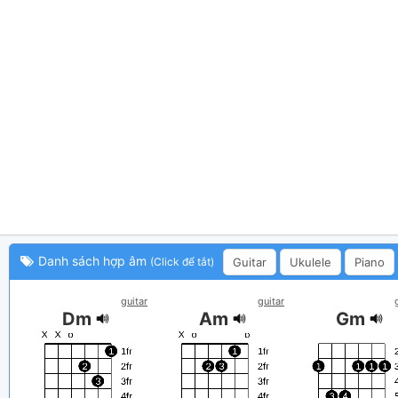
Danh sách hợp âm
Guitar
Ukulele
Piano
(Click để tắt)
guitar
guitar
Dm
Am
Gm