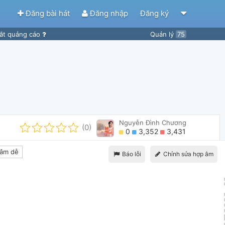
Đăng bài hát
Đăng nhập
Đăng ký
ắt quảng cáo
Quản lý
75
Nguyễn Đình Chương
(0)
0
3,352
3,431
âm dễ
Báo lỗi
Chỉnh sửa hợp âm