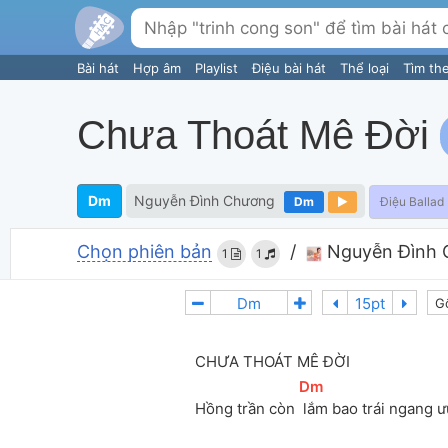
Bài hát
Hợp âm
Playlist
Điệu bài hát
Thể loại
Tìm th
Chưa Thoát Mê Đời
Dm
Nguyễn Đình Chương
Dm
Điệu Ballad
Chọn phiên bản
/
Nguyễn Đình 
1
1
G
CHƯA THOÁT MÊ ĐỜI
[
Dm
]
Hồng trần còn 
 lắm bao trái ngang 