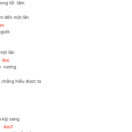
ng tối 
 tăm
]
ắm đến một lần
Am
]
người
một lần 
[
Am
]
n 
 vương
]
ta chẳng hiểu được ta
 kịp sang 
[
Am7
]