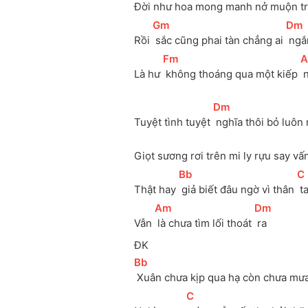
Đời như hoa mong manh nở muộn tro
[
Gm
]
[
Dm
Rồi 
 sắc cũng phai tàn chẳng ai 
 ng
[
Fm
]
[
Là hư 
 không thoáng qua một kiếp 
 
[
Dm
]
Tuyệt tình tuyệt 
 nghĩa thôi bỏ luôn 
Giọt sương rơi trên mi ly rựu say vấ
[
Bb
]
[
C
Thật hay 
 giả biết đâu ngờ vì thân 
 
[
Am
]
[
Dm
]
Vẫn 
 là chưa tìm lối thoát 
 ra
ĐK
[
Bb
]
 Xuân chưa kịp qua hạ còn chưa mưa
[
C
]