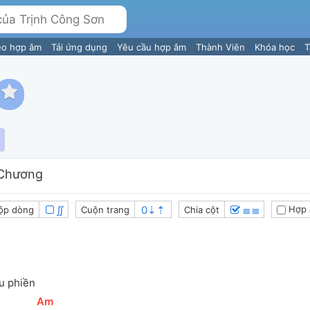
eo hợp âm
Tải ứng dụng
Yêu cầu hợp âm
Thành Viên
Khóa học
T
Chương
∬
≣≣
Hợp 
ộp dòng
Cuộn trang
Chia cột
ưu phiền
[
Am
]