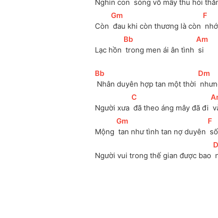
Nghìn con 
 sóng vỗ mấy thu hỏi thă
[
Gm
]
[
F
]
Còn 
 đau khi còn thương là còn 
 nh
[
Bb
]
[
Am
]
Lạc hồn 
 trong men ái ân tình 
 si
[
Bb
]
[
Dm
]
 Nhân duyên hợp tan một thời 
 như
[
C
]
[
A
Người xưa 
 đã theo áng mây đã đi 
 
[
Gm
]
[
F
]
Mộng 
 tan như tình tan nợ duyên 
 s
[
Người vui trong thế gian được bao 