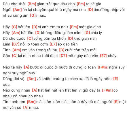
Dẫu cho thời 
[
Bm
]
gian trôi qua dẫu cho 
[
Em
]
ta sẽ già
Ngồi 
[
Am
]
ôn lại chuyện quá khứ ngày mà con 
[
D
]
tim đồng nhịp với 
nhau cùng âm 
[
G
]
nhạc.
Hãy 
[
G
]
hát lên 
[
D
]
vì anh em ta như 
[
Em
]
một gia đình
Hãy 
[
Am
]
hát lên 
[
D
]
không điều gì làm mình 
[
G
]
chia ly
Dù cho cuộc 
[
C
]
sống bôn ba khốn 
[
D
]
khó gian nan
Lắm 
[
B7
]
nỗi lo toan cơm 
[
E7
]
áo gạo tiền
Tình 
[
Am
]
em vẫn trong tôi nụ 
[
D
]
cười còn trên môi
Gặp 
[
C
]
lại nhìn nhau thôi đam 
[
D7
]
mê ngày nào vẫn 
[
E7
]
cháy.
Nào ta hãy 
[
A
]
bước đi bước đi bước đi đừng lo toan 
[
F#m
]
nghĩ suy 
nghĩ suy nghĩ suy
Dòng đời vội 
[
Bm
]
vã khiến chúng ta cách xa đã là ngày hôm 
[
E
]
qua.
Nào cùng nhau 
[
A
]
hát lên hát lên hát lên vì giờ đây ta 
[
F#m
]
có 
nhau có nhau có nhau
Tình anh em 
[
Bm
]
mãi luôn luôn mãi luôn ở đây dù mỗi người 
[
E
]
một 
nơi vẫn có 
[
A
]
nhau.