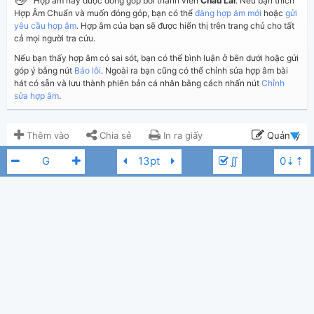
👋
Hợp âm này được đóng góp bởi thành viên
Chau Lai
. Nếu bạn thích
Hợp Âm Chuẩn và muốn đóng góp, bạn có thể
đăng hợp âm mới
hoặc
gửi
yêu cầu hợp âm
. Hợp âm của bạn sẽ được hiển thị trên trang chủ cho tất
cả mọi người tra cứu.
Nếu bạn thấy hợp âm có sai sót, bạn có thể bình luận ở bên dưới hoặc gửi
góp ý bằng nút
Báo lỗi
. Ngoài ra bạn cũng có thể chỉnh sửa hợp âm bài
hát có sẵn và lưu thành phiên bản cá nhân bằng cách nhấn nút
Chỉnh
sửa hợp âm
.
Thêm vào
Chia sẻ
In ra giấy
Quản lý
∬
ngày 28 tháng 07, 2021
Cập nhật:
BÌNH LUẬN
1,542
Lượt xem:
Hiển thị bình luận
Chau Lai
Người đăng:
(Việt Hoàng đã duyệt)
FM Band
B
Phú Luân
Tác giả:
Nhạc Trẻ
Thể loại:
1
Yêu thích: