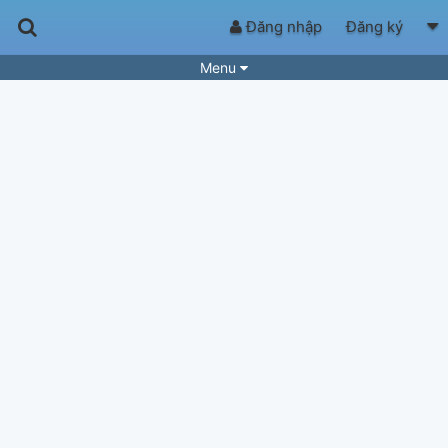
Đăng nhập
Đăng ký
Menu
Bài hát
Guitar Tabs
Playlist
Hợp âm
Điệu bài hát
Thể loại
Tìm theo hợp âm
Tải ứng dụng
Yêu cầu hợp âm
Thành Viên
Khóa học
Quản lý
92
Tắt quảng cáo