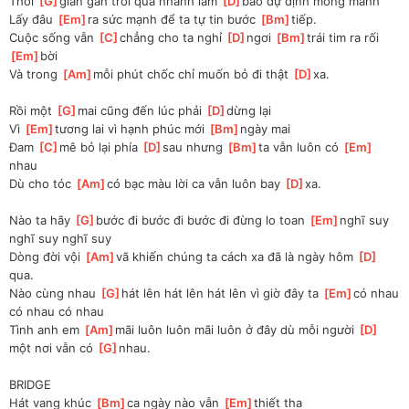
Thời 
[
G
]
gian gần trôi qua nhanh làm 
[
D
]
bao dự định mong manh
Lấy đâu 
[
Em
]
ra sức mạnh để ta tự tin bước 
[
Bm
]
tiếp.
Cuộc sống vẫn 
[
C
]
chẳng cho ta nghỉ 
[
D
]
ngơi 
[
Bm
]
trái tim ra rối 
[
Em
]
bời
Và trong 
[
Am
]
mỗi phút chốc chỉ muốn bỏ đi thật 
[
D
]
xa.
Rồi một 
[
G
]
mai cũng đến lúc phải 
[
D
]
dừng lại
Vì 
[
Em
]
tương lai vì hạnh phúc mới 
[
Bm
]
ngày mai
Đam 
[
C
]
mê bỏ lại phía 
[
D
]
sau nhưng 
[
Bm
]
ta vẫn luôn có 
[
Em
]
nhau
Dù cho tóc 
[
Am
]
có bạc màu lời ca vẫn luôn bay 
[
D
]
xa.
Nào ta hãy 
[
G
]
bước đi bước đi bước đi đừng lo toan 
[
Em
]
nghĩ suy 
nghĩ suy nghĩ suy
Dòng đời vội 
[
Am
]
vã khiến chúng ta cách xa đã là ngày hôm 
[
D
]
qua.
Nào cùng nhau 
[
G
]
hát lên hát lên hát lên vì giờ đây ta 
[
Em
]
có nhau 
có nhau có nhau
Tình anh em 
[
Am
]
mãi luôn luôn mãi luôn ở đây dù mỗi người 
[
D
]
một nơi vẫn có 
[
G
]
nhau.
BRIDGE
Hát vang khúc 
[
Bm
]
ca ngày nào vẫn 
[
Em
]
thiết tha