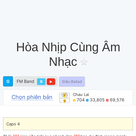
Hòa Nhịp Cùng Âm
Nhạc
G
FM Band
B
Điệu Ballad
Chau Lai
Chọn phiên bản
704
33,805
69,576
Capo 4