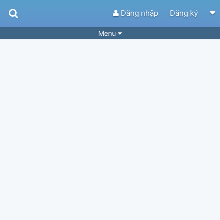
Đăng nhập
Đăng ký
Menu
Bài hát
Guitar Tabs
Playlist
Hợp âm
Điệu bài hát
Thể loại
Tìm theo hợp âm
Tải ứng dụng
Yêu cầu hợp âm
Thành Viên
Khóa học
Quản lý
34
Tắt quảng cáo