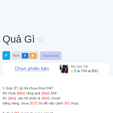
Quả Gì
F
N/A
F
Điệu Ballad
Ma Seo Dế
Chọn phiên bản
5
756
882
1. Quả 
[
F
]
 gì mà chua chua thế? 
Xin thưa 
[
Dm
]
 rằng quả 
[
Am
]
 khế
Ăn 
[
Dm
]
 vào thì chắc là 
[
Gm
]
 chua? 
Vâng vâng, chua 
[
C7
]
 thì để nấu canh 
[
F
]
 chua 