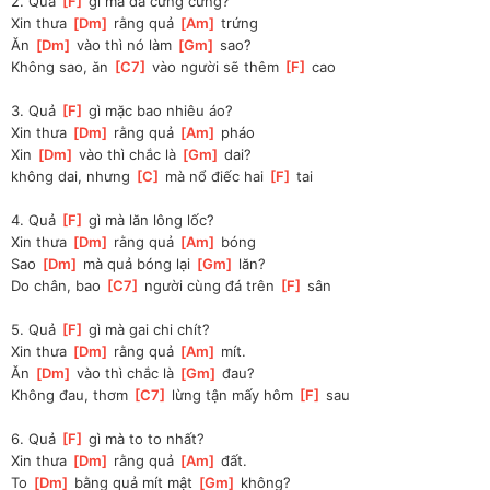
2. Quả 
[
F
]
 gì mà da cưng cứng? 
Xin thưa 
[
Dm
]
 rằng quả 
[
Am
]
 trứng
Ăn 
[
Dm
]
 vào thì nó làm 
[
Gm
]
 sao? 
Không sao, ăn 
[
C7
]
 vào người sẽ thêm 
[
F
]
 cao 
3. Quả 
[
F
]
 gì mặc bao nhiêu áo? 
Xin thưa 
[
Dm
]
 rằng quả 
[
Am
]
 pháo 
Xin 
[
Dm
]
 vào thì chắc là 
[
Gm
]
 dai? 
không dai, nhưng 
[
C
]
 mà nổ điếc hai 
[
F
]
 tai
4. Quả 
[
F
]
 gì mà lăn lông lốc? 
Xin thưa 
[
Dm
]
 rằng quả 
[
Am
]
 bóng 
Sao 
[
Dm
]
 mà quả bóng lại 
[
Gm
]
 lăn? 
Do chân, bao 
[
C7
]
 người cùng đá trên 
[
F
]
 sân
5. Quả 
[
F
]
 gì mà gai chi chít? 
Xin thưa 
[
Dm
]
 rằng quả 
[
Am
]
 mít. 
Ăn 
[
Dm
]
 vào thì chắc là 
[
Gm
]
 đau? 
Không đau, thơm 
[
C7
]
 lừng tận mấy hôm 
[
F
]
 sau 
6. Quả 
[
F
]
 gì mà to to nhất?
Xin thưa 
[
Dm
]
 rằng quả 
[
Am
]
 đất. 
To 
[
Dm
]
 bằng quả mít mật 
[
Gm
]
 không? 