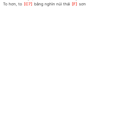
To hơn, to 
[
C7
]
 bằng nghìn núi thái 
[
F
]
 sơn