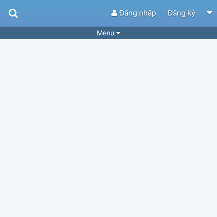
Đăng nhập
Đăng ký
Menu
Bài hát
Guitar Tabs
Playlist
Hợp âm
Điệu bài hát
Thể loại
Tìm theo hợp âm
Tải ứng dụng
Yêu cầu hợp âm
Thành Viên
Khóa học
Quản lý
37
Tắt quảng cáo