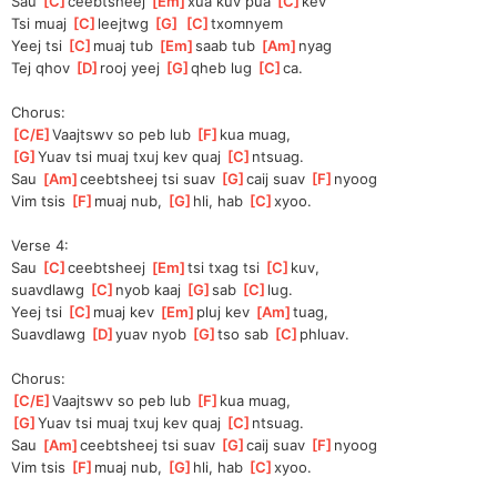
Sau 
[
C
]
ceebtsheej 
[
Em
]
xua kuv pua 
[
C
]
kev
Tsi muaj 
[
C
]
leejtwg 
[
G
]
[
C
]
txomnyem
Yeej tsi 
[
C
]
muaj tub 
[
Em
]
saab tub 
[
Am
]
nyag
Tej qhov 
[
D
]
rooj yeej 
[
G
]
qheb lug 
[
C
]
ca.
Chorus:
[
C/E
]
Vaajtswv so peb lub 
[
F
]
kua muag, 
[
G
]
Yuav tsi muaj txuj kev quaj 
[
C
]
ntsuag.
Sau 
[
Am
]
ceebtsheej tsi suav 
[
G
]
caij suav 
[
F
]
nyoog
Vim tsis 
[
F
]
muaj nub, 
[
G
]
hli, hab 
[
C
]
xyoo.
Verse 4:
Sau 
[
C
]
ceebtsheej 
[
Em
]
tsi txag tsi 
[
C
]
kuv, 
suavdlawg 
[
C
]
nyob kaaj 
[
G
]
sab 
[
C
]
lug.
Yeej tsi 
[
C
]
muaj kev 
[
Em
]
pluj kev 
[
Am
]
tuag, 
Suavdlawg 
[
D
]
yuav nyob 
[
G
]
tso sab 
[
C
]
phluav.
Chorus:
[
C/E
]
Vaajtswv so peb lub 
[
F
]
kua muag, 
[
G
]
Yuav tsi muaj txuj kev quaj 
[
C
]
ntsuag.
Sau 
[
Am
]
ceebtsheej tsi suav 
[
G
]
caij suav 
[
F
]
nyoog
Vim tsis 
[
F
]
muaj nub, 
[
G
]
hli, hab 
[
C
]
xyoo.