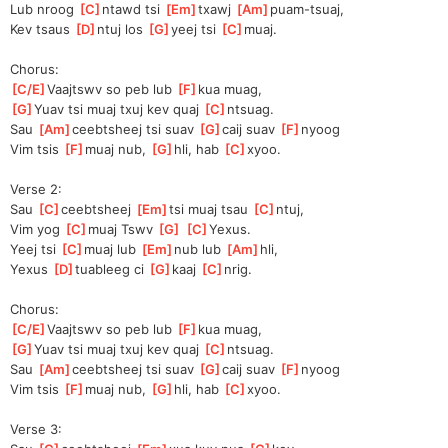
Lub nroog 
[
C
]
ntawd tsi 
[
Em
]
txawj 
[
Am
]
puam-tsuaj, 
Kev tsaus 
[
D
]
ntuj los 
[
G
]
yeej tsi 
[
C
]
muaj.
Chorus:
[
C/E
]
Vaajtswv so peb lub 
[
F
]
kua muag, 
[
G
]
Yuav tsi muaj txuj kev quaj 
[
C
]
ntsuag.
Sau 
[
Am
]
ceebtsheej tsi suav 
[
G
]
caij suav 
[
F
]
nyoog
Vim tsis 
[
F
]
muaj nub, 
[
G
]
hli, hab 
[
C
]
xyoo.
Verse 2:
Sau 
[
C
]
ceebtsheej 
[
Em
]
tsi muaj tsau 
[
C
]
ntuj, 
Vim yog 
[
C
]
muaj Tswv 
[
G
]
[
C
]
Yexus.
Yeej tsi 
[
C
]
muaj lub 
[
Em
]
nub lub 
[
Am
]
hli, 
Yexus 
[
D
]
tuableeg ci 
[
G
]
kaaj 
[
C
]
nrig.
Chorus:
[
C/E
]
Vaajtswv so peb lub 
[
F
]
kua muag, 
[
G
]
Yuav tsi muaj txuj kev quaj 
[
C
]
ntsuag.
Sau 
[
Am
]
ceebtsheej tsi suav 
[
G
]
caij suav 
[
F
]
nyoog
Vim tsis 
[
F
]
muaj nub, 
[
G
]
hli, hab 
[
C
]
xyoo.
Verse 3: