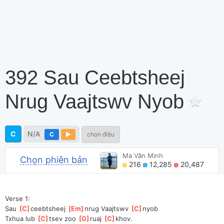
392 Sau Ceebtsheej
Nrug Vaajtswv Nyob
C
N/A
C
chọn điệu
Ma Văn Minh
Chọn phiên bản
216
12,285
20,487
Verse 1:
Sau 
[
C
]
ceebtsheej 
[
Em
]
nrug Vaajtswv 
[
C
]
nyob
Txhua lub 
[
C
]
tsev zoo 
[
G
]
ruaj 
[
C
]
khov.