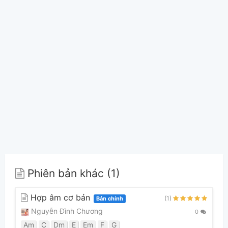
Phiên bản khác (1)
Hợp âm cơ bản
(1)
Bản chính
Nguyễn Đình Chương
0
Am
C
Dm
E
Em
F
G