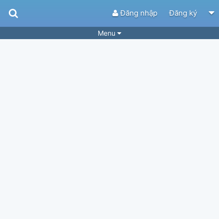
Đăng nhập
Đăng ký
Menu
Bài hát
Guitar Tabs
Playlist
Hợp âm
Điệu bài hát
Thể loại
Tìm theo hợp âm
Tải ứng dụng
Yêu cầu hợp âm
Thành Viên
Khóa học
Quản lý
74
Tắt quảng cáo