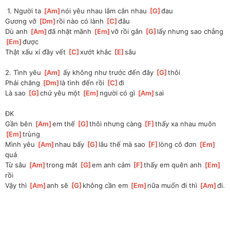
 1. Người ta 
[
Am
]
nói yêu nhau lắm cắn nhau 
[
G
]
đau
Gương vỡ 
[
Dm
]
rồi nào có lành 
[
C
]
đâu
Dù anh 
[
Am
]
đã nhặt mãnh 
[
Em
]
vỡ rồi gắn 
[
G
]
lấy nhưng sao chẳng 
[
Em
]
được
Thật xấu xí đầy vết 
[
C
]
xướt khắc 
[
E
]
sâu
2. Tình yêu 
[
Am
]
 ấy không như trước đến đây 
[
G
]
thôi
Phải chăng 
[
Dm
]
là tình đến rồi 
[
C
]
đi
Là sao 
[
G
]
chứ yêu một 
[
Em
]
người có gì 
[
Am
]
sai
ĐK
Gần bên 
[
Am
]
em thế 
[
G
]
thôi nhưng càng 
[
F
]
thấy xa nhau muôn 
[
Em
]
trùng
Mình yêu 
[
Am
]
nhau bấy 
[
G
]
lâu thế mà sao 
[
F
]
lòng cô đơn 
[
Em
]
quá
Từ sâu 
[
Am
]
trong mắt 
[
G
]
em anh cảm 
[
F
]
thấy em quên anh 
[
Em
]
rồi
Vậy thì 
[
Am
]
anh sẽ 
[
G
]
không cần em 
[
Em
]
nữa muốn đi thì 
[
Am
]
đi.