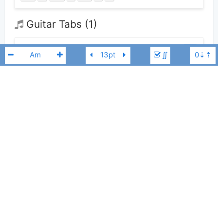
Guitar Tabs (1)
Sheet Anh không cần em nữa
pdf
∬
Nguyễn Đình Chương
2 năm trước
0
👋
Hợp âm này được đóng góp bởi thành viên
Nguyễn Đình Chương
.
Nguyễn Đình Chương
Bbm
Nếu bạn thích Hợp Âm Chuẩn và muốn đóng góp, bạn có thể
đăng hợp
âm mới
hoặc
gửi yêu cầu hợp âm
. Hợp âm của bạn sẽ được hiển thị trên
trang chủ cho tất cả mọi người tra cứu.
Nếu bạn thấy hợp âm có sai sót, bạn có thể bình luận ở bên dưới hoặc gửi
góp ý bằng nút
Báo lỗi
. Ngoài ra bạn cũng có thể chỉnh sửa hợp âm bài
hát có sẵn và lưu thành phiên bản cá nhân bằng cách nhấn nút
Chỉnh
sửa hợp âm
.
Thêm vào
Chia sẻ
In ra giấy
Quản lý
ngày 28 tháng 07, 2020
Cập nhật: