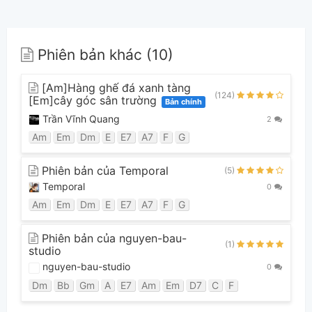
Phiên bản khác (10)
[Am]Hàng ghế đá xanh tàng
(124)
[Em]cây góc sân trường
Bản chính
Trần Vĩnh Quang
2
Am
Em
Dm
E
E7
A7
F
G
Phiên bản của Temporal
(5)
Temporal
0
Am
Em
Dm
E
E7
A7
F
G
Phiên bản của nguyen-bau-
(1)
studio
nguyen-bau-studio
0
Dm
Bb
Gm
A
E7
Am
Em
D7
C
F