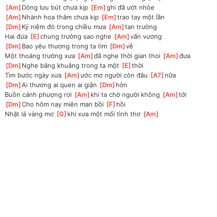
[
Am
]
Dòng lưu bút chưa kịp 
[
Em
]
ghi đã ướt nhòe
[
Am
]
Nhành hoa thắm chưa kịp 
[
Em
]
trao tay một lần
[
Dm
]
Kỷ niệm đó trong chiều mưa 
[
Am
]
tan trường
Hai đứa 
[
E
]
chung trường sao nghe 
[
Am
]
vấn vương
[
Dm
]
Bao yêu thương trong ta tìm 
[
Dm
]
về
Một thoáng trường xưa 
[
Am
]
đã nghe thời gian thoi 
[
Am
]
đưa
[
Dm
]
Nghe bâng khuâng trong ta một 
[
E
]
thời
Tìm bước ngày xưa 
[
Am
]
ước mơ người còn đâu 
[
A7
]
nữa
[
Dm
]
Ai thương ai quen ai giận 
[
Dm
]
hờn
Buồn cánh phượng rơi 
[
Am
]
khi ta chờ người không 
[
Am
]
tới
[
Dm
]
Cho hôm nay miên man bồi 
[
F
]
hồi
Nhặt lá vàng mơ 
[
G
]
khi xưa một mối tình thơ 
[
Am
]