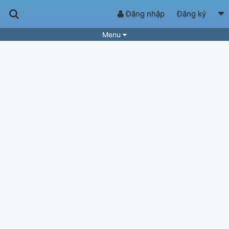
Đăng nhập
Đăng ký
Menu
Bài hát
Guitar Tabs
Playlist
Hợp âm
Điệu bài hát
Thể loại
Tìm theo hợp âm
Tải ứng dụng
Yêu cầu hợp âm
Thành Viên
Khóa học
Quản lý
63
Tắt quảng cáo