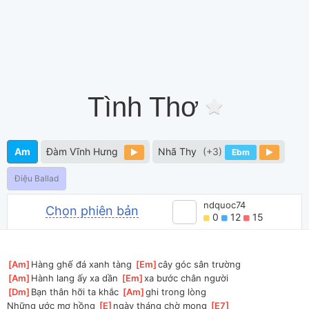
Tình Thơ
Am
Đàm Vĩnh Hưng
Nhã Thy
(+3)
Ebm
Điệu Ballad
ndquoc74
Chọn phiên bản
0
12
15
[
Am
]
Hàng ghế đá xanh tàng 
[
Em
]
cây góc sân trường
[
Am
]
Hành lang ấy xa dần 
[
Em
]
xa bước chân người
[
Dm
]
Bạn thân hỡi ta khắc 
[
Am
]
ghi trong lòng
Những ước mơ hồng 
[
E
]
ngày tháng chờ mong 
[
E7
]