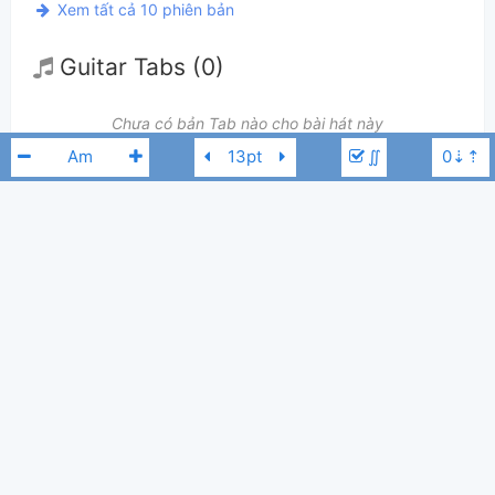
Xem tất cả 10 phiên bản
Guitar Tabs (0)
Chưa có bản Tab nào cho bài hát này
∬
👋
Hợp âm này được đóng góp bởi thành viên
ndquoc74
. Nếu bạn thích
Hợp Âm Chuẩn và muốn đóng góp, bạn có thể
đăng hợp âm mới
hoặc
gửi
yêu cầu hợp âm
. Hợp âm của bạn sẽ được hiển thị trên trang chủ cho tất
cả mọi người tra cứu.
Đàm Vĩnh Hưng
Nếu bạn thấy hợp âm có sai sót, bạn có thể bình luận ở bên dưới hoặc gửi
góp ý bằng nút
Báo lỗi
. Ngoài ra bạn cũng có thể chỉnh sửa hợp âm bài
Nhã Thy
Linh Hoa
Kim Ngọc
Thảo
hát có sẵn và lưu thành phiên bản cá nhân bằng cách nhấn nút
Chỉnh
Ebm
Nguyên
sửa hợp âm
.
Thêm vào
Chia sẻ
In ra giấy
Quản lý
2
ngày 8 tháng 06, 2014
Cập nhật:
BÌNH LUẬN
90,539
Lượt xem: