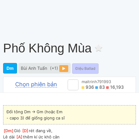
Phố Không Mùa
Dm
Bùi Anh Tuấn
(+1)
Điệu Ballad
maitrinh791993
Chọn phiên bản
936
83
16,193
Đổi tông Dm -> Gm (hoặc Em 
-
 capo 3) để giống giọng ca sĩ
[
Dm
]
Gió 
[
D
]
rét đang về, 
Lê dài 
[
A
]
thêm kí ức khô cằn