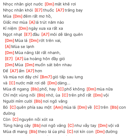
Nhọc nhằn giọt nước 
[
Dm
]
mắt khẽ rơi
Nhọc nhằn khói 
[
E7
]
thuốc 
[
A7
]
trắng bay
Mùa 
[
Dm
]
đêm rất mơ hồ, 
Giấc mơ mùa 
[
A
]
lá trút năm nào
Kỉ niệm 
[
Dm
]
ngày xưa xa rất xa
Ngọt nhạt 
[
E7
]
đầu 
[
A7
]
môi dễ lãng quên
[
Dm
]
Mùa lá 
[
Dm
]
rớt trên vai, 
[
A
]
Mùa se lạnh
[
Dm
]
Mùa nắng tắt rất nhanh, 
[
E7
]
[
A7
]
ùa hoàng hôn đầy gió
[
Dm
]
Mùa 
[
Dm
]
muốn sát bên nhau
Để 
[
A7
]
ấm 
[
A7
]
hơn
Và mùa nơi đây chỉ 
[
Bm7
]
gió tấp sau lưng
và 
[
C
]
nước mắt rơi dễ 
[
Dm
]
dàng...
Mùa đi ngang 
[
Bb
]
phố, hay 
[
C
]
phố không 
[
Dm
]
mùa nữa
Chỉ một vùng nỗi 
[
Bb
]
nhớ, ùa 
[
C
]
trên phố rất 
[
Dm
]
vội
Người mỉm cười 
[
Bb
]
nơi ngõ vắng
Bỏ 
[
C
]
quên phía sau một 
[
Am
]
mùa lá 
[
Dm
]
về 
[
C
]
trên 
[
Bb
]
con 
đường
Còn 
[
C
]
nguyên nỗi xót xa
Từng hàng cây 
[
Bb
]
nơi ngõ vắng 
[
C
]
như vẫy tay 
[
Dm
]
vội vã
Mùa đi mang 
[
Bb
]
theo lá úa phủ 
[
C
]
rơi kín con 
[
Dm
]
đường