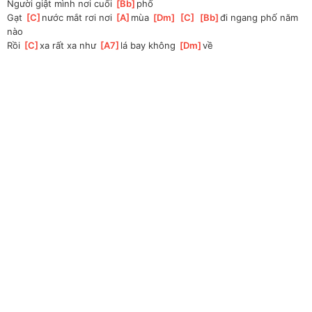
Người giật mình nơi cuối 
[
Bb
]
phố
Gạt 
[
C
]
nước mắt rơi nơi 
[
A
]
mùa 
[
Dm
]
[
C
]
[
Bb
]
đi ngang phố năm 
nào
Rồi 
[
C
]
xa rất xa như 
[
A7
]
lá bay không 
[
Dm
]
về