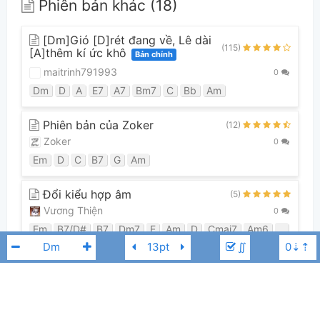
Phiên bản khác (18)
[Dm]Gió [D]rét đang về, Lê dài
(115)
[A]thêm kí ức khô
Bản chính
maitrinh791993
0
Dm
D
A
E7
A7
Bm7
C
Bb
Am
Phiên bản của Zoker
(12)
Zoker
0
Em
D
C
B7
G
Am
Đổi kiểu hợp âm
(5)
Vương Thiện
0
Em
B7/D#
B7
Dm7
E
Am
D
Cmaj7
Am6
B
Gmaj
∬
Xem tất cả 18 phiên bản
Guitar Tabs (0)