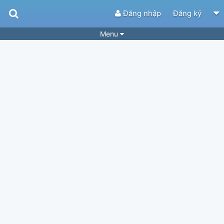
Đăng nhập
Đăng ký
Menu
Bài hát
Guitar Tabs
Playlist
Hợp âm
Điệu bài hát
Thể loại
Tìm theo hợp âm
Tải ứng dụng
Yêu cầu hợp âm
Thành Viên
Khóa học
Quản lý
34
Tắt quảng cáo