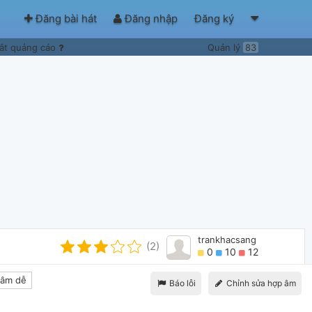
Đăng bài hát
Đăng nhập
Đăng ký
ắt quảng cáo
Quản lý
83
trankhacsang
(2)
0
10
12
âm dễ
Báo lỗi
Chỉnh sửa hợp âm