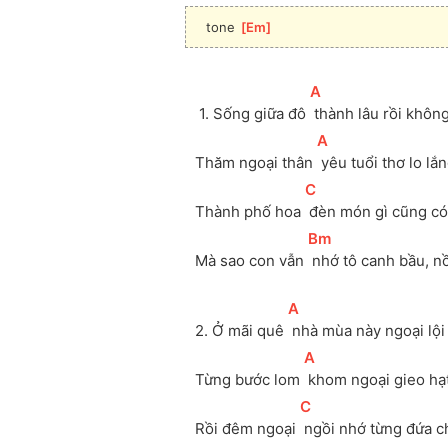
tone 
[
Em
]
[
A
]
 1. Sống giữa đô 
 thành lâu rồi khôn
[
A
]
Thăm ngoại thân 
 yêu tuổi thơ lo lắ
[
C
]
Thành phố hoa 
 đèn món gì cũng có
[
Bm
]
Mà sao con vẫn 
 nhớ tô canh bầu, n
[
A
]
2. Ở mãi quê 
 nhà mùa này ngoại lội
[
A
]
Từng bước lom 
 khom ngoại gieo hạ
[
C
]
Rồi đêm ngoại 
 ngồi nhớ từng đứa c