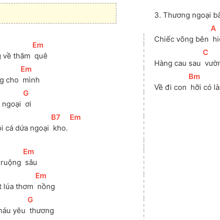
3. Thương ngoại bâ
[
A
Chiếc võng bên 
 h
[
Em
]
[
C
]
g về thăm 
 quê
Hàng cau sau 
 vườ
[
Em
]
[
Bm
]
ng cho 
 mình
Về đi con 
 hỡi có l
[
G
]
 ngoại 
 ơi
[
B7
]
[
Em
]
ồi cá dứa ngoại 
 kho. 
[
Em
]
 ruộng 
 sâu
[
Em
]
t lúa thơm 
 nồng
[
G
]
háu yêu 
 thương