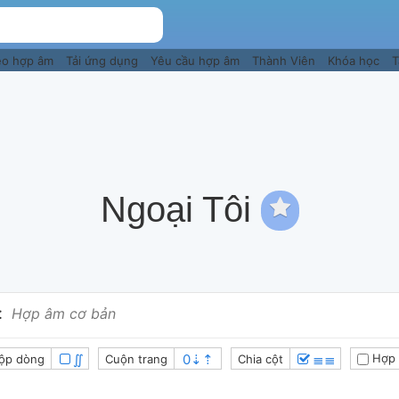
eo hợp âm
Tải ứng dụng
Yêu cầu hợp âm
Thành Viên
Khóa học
T
Ngoại Tôi
:
Hợp âm cơ bản
∬
≣≣
Hợp 
ộp dòng
Cuộn trang
Chia cột