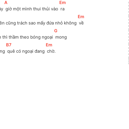
[
A
]
[
Em
]
y 
 giờ một mình thui thủi vào 
 ra
]
[
Em
]
iên cũng trách sao mấy đứa nhỏ không 
 về
[
G
]
n thì thầm theo bóng ngoại 
 mong
[
B7
]
[
Em
]
àng 
 quê có ngoại đang 
 chờ. 