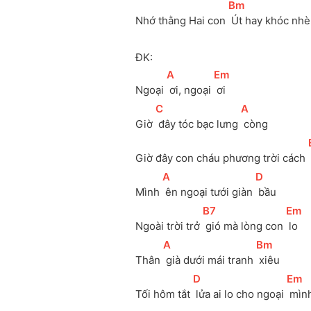
[
Bm
]
Nhớ thằng Hai con 
 Út hay khóc nhè
ĐK:
[
A
]
[
Em
]
Ngoại 
 ơi, ngoại 
 ơi
[
C
]
[
A
]
Giờ 
 đây tóc bạc lưng 
 còng
Giờ đây con cháu phương trời cách 
[
A
]
[
D
]
Mình 
 ên ngoại tưới giàn 
 bầu
[
B7
]
[
Em
]
Ngoài trời trở 
 gió mà lòng con 
 lo
[
A
]
[
Bm
]
Thân 
 già dưới mái tranh 
 xiêu
[
D
]
[
Em
]
Tối hôm tắt 
 lửa ai lo cho ngoại 
 mìn