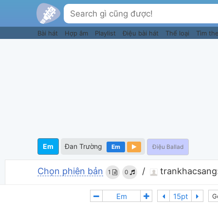
Bài hát
Hợp âm
Playlist
Điệu bài hát
Thể loại
Tìm th
Em
Đan Trường
Em
Điệu Ballad
Chọn phiên bản
/
trankhacsang
1
0
G