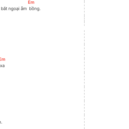
[
Em
]
 bắt ngoại ẵm 
 bồng.
[
Em
]
 xa
h.