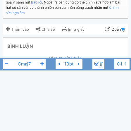
góp ý bằng nút
Báo lỗi
. Ngoài ra bạn cũng có thể chỉnh sửa hợp âm bài
hát có sẵn và lưu thành phiên bản cá nhân bằng cách nhấn nút
Chỉnh
sửa hợp âm
.
Thêm vào
Chia sẻ
In ra giấy
Quản lý
ngày 9 tháng 08, 2013
Cập nhật:
BÌNH LUẬN
13,666
Lượt xem:
Hiển thị bình luận
doantuoi
Người đăng:
∬
(Hợp Âm Chuẩn đã duyệt)
Đoàn Chuẩn
Tác giả:
Thể loại:
111
Yêu thích:
Tuấn Ngọc