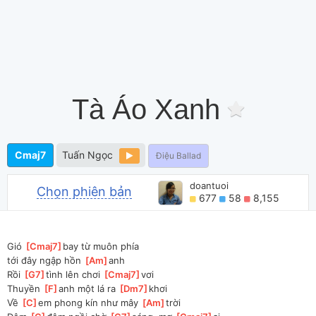
Tà Áo Xanh
Cmaj7
Tuấn Ngọc
Điệu Ballad
doantuoi
Chọn phiên bản
677
58
8,155
Gió 
[
Cmaj7
]
bay từ muôn phía
tới đây ngập hồn 
[
Am
]
anh
Rồi 
[
G7
]
tình lên chơi 
[
Cmaj7
]
vơi
Thuyền 
[
F
]
anh một lá ra 
[
Dm7
]
khơi
Về 
[
C
]
em phong kín như mây 
[
Am
]
trời