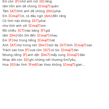
Em còn 
[
F
]
nhớ anh nói 
[
G
]
rằng:
tâm hồn anh dễ chóng 
[
Cmaj7
]
quên
Tâm 
[
A7
]
tình anh dễ chóng 
[
Dm
]
phai
Em 
[
Cmaj7
]
ơi, có đâu ngờ 
[
Am
]
đến rằng
Có tình nào không 
[
G7
]
phai
như tình anh với 
[
Cmaj7
]
em
Rồi chiều 
[
C7
]
nào băng 
[
F
]
giá
tâm 
[
Dm
]
hồn tìm đến 
[
Cmaj7
]
nhau
Em 
[
F
]
mơ trong tiếng 
[
Cmaj7
]
hát
Anh 
[
A7
]
mơ trong nét 
[
Dm7
]
bút đa 
[
G7
]
tình 
[
Cmaj7
]
sao
Trách sao hoa 
[
F
]
xưa còn 
[
G7
]
có lúc 
[
Cmaj7
]
tàn
Nhưng riêng 
[
F
]
anh dệt 
[
Dm7
]
mấy cung 
[
Cmaj7
]
đàn
Nhạc đời còn 
[
G
]
ghi những nét thương Em7yêu, 
Hoa 
[
G
]
tàn tình 
[
Fm6
]
tan theo không 
[
Cmaj7
]
gian...