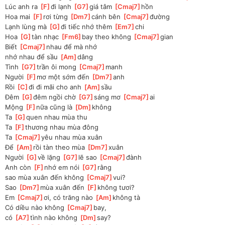
Lúc anh ra 
[
F
]
đi lạnh 
[
G7
]
giá tâm 
[
Cmaj7
]
hồn
Hoa mai 
[
F
]
rơi từng 
[
Dm7
]
cánh bên 
[
Cmaj7
]
đường
Lạnh lùng mà 
[
G
]
đi tiếc nhớ thêm 
[
Em7
]
chi
Hoa 
[
G
]
tàn nhạc 
[
Fm6
]
bay theo không 
[
Cmaj7
]
gian
Biết 
[
Cmaj7
]
nhau để mà nhớ
nhớ nhau để sầu 
[
Am
]
dâng
Tình 
[
G7
]
trần ôi mong 
[
Cmaj7
]
manh
Người 
[
F
]
mơ một sớm đến 
[
Dm7
]
anh
Rồi 
[
C
]
đi đi mãi cho anh 
[
Am
]
sầu
Đêm 
[
G
]
đêm ngồi chờ 
[
G7
]
sáng mơ 
[
Cmaj7
]
ai
Mộng 
[
F
]
nữa cũng là 
[
Dm
]
không
Ta 
[
G
]
quen nhau mùa thu
Ta 
[
F
]
thương nhau mùa đông
Ta 
[
Cmaj7
]
yêu nhau mùa xuân
Để 
[
Am
]
rồi tàn theo mùa 
[
Dm7
]
xuân
Người 
[
G
]
về lặng 
[
G7
]
lẽ sao 
[
Cmaj7
]
đành
Anh còn 
[
F
]
nhớ em nói 
[
G7
]
rằng
sao mùa xuân đến không 
[
Cmaj7
]
vui?
Sao 
[
Dm7
]
mùa xuân đến 
[
F
]
không tươi?
Em 
[
Cmaj7
]
ơi, có trăng nào 
[
Am
]
không tà
Có diều nào không 
[
Cmaj7
]
bay, 
có 
[
A7
]
tình nào không 
[
Dm
]
say?