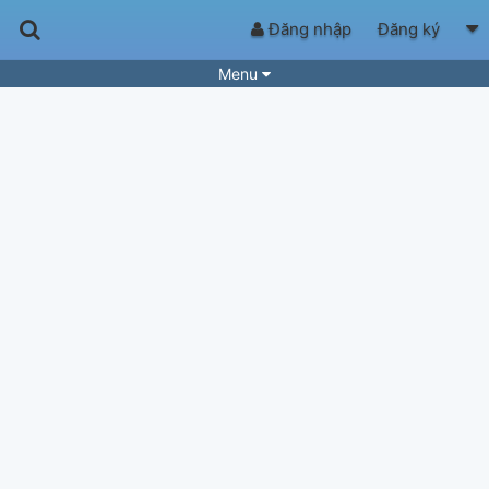
Đăng nhập
Đăng ký
Menu
Bài hát
Guitar Tabs
Playlist
Hợp âm
Điệu bài hát
Thể loại
Tìm theo hợp âm
Tải ứng dụng
Yêu cầu hợp âm
Thành Viên
Khóa học
Quản lý
77
Tắt quảng cáo