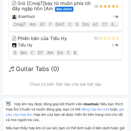
Gió [Cmaj7]bay từ muôn phía tới
(8)
đây ngập hồn [Am
Bản chính
doantuoi
1
Cmaj7
Am
G7
F
Dm7
C
G
Dm
A7
C7
Em7
Fm
Phiên bản của Tiểu Hy
(0)
Tiểu Hy
0
G
Bm
C
D7
Am
Em
F
B
Guitar Tabs (0)
Chưa có bản Tab nào cho bài hát này
👋
Hợp âm này được đóng góp bởi thành viên
doantuoi
. Nếu bạn thích
Hợp Âm Chuẩn và muốn đóng góp, bạn có thể
đăng hợp âm mới
hoặc
gửi
yêu cầu hợp âm
. Hợp âm của bạn sẽ được hiển thị trên trang chủ cho tất
cả mọi người tra cứu.
Nếu bạn thấy hợp âm có sai sót, bạn có thể bình luận ở bên dưới hoặc gửi