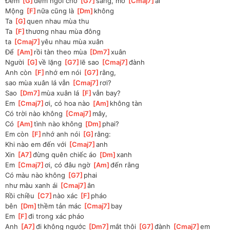
Đêm 
[
G
]
đêm ngồi chờ 
[
G7
]
sáng, mơ 
[
Cmaj7
]
ai
Mộng 
[
F
]
nữa cũng là 
[
Dm
]
không
Ta 
[
G
]
quen nhau mùa thu
Ta 
[
F
]
thương nhau mùa đông
ta 
[
Cmaj7
]
yêu nhau mùa xuân
Để 
[
Am
]
rồi tàn theo mùa 
[
Dm7
]
xuân
Người 
[
G
]
về lặng 
[
G7
]
lẽ sao 
[
Cmaj7
]
đành
Anh còn 
[
F
]
nhớ em nói 
[
G7
]
rằng, 
sao mùa xuân lá vẫn 
[
Cmaj7
]
rơi?
Sao 
[
Dm7
]
mùa xuân lá 
[
F
]
vẫn bay?
Em 
[
Cmaj7
]
ơi, có hoa nào 
[
Am
]
không tàn
Có trời nào không 
[
Cmaj7
]
mây, 
Có 
[
Am
]
tình nào không 
[
Dm
]
phai?
Em còn 
[
F
]
nhớ anh nói 
[
G
]
rằng:
Khi nào em đến với 
[
Cmaj7
]
anh
Xin 
[
A7
]
đừng quên chiếc áo 
[
Dm
]
xanh
Em 
[
Cmaj7
]
ơi, có đâu ngờ 
[
Am
]
đến rằng
Có màu nào không 
[
G7
]
phai
như màu xanh ái 
[
Cmaj7
]
ân
Rồi chiều 
[
C7
]
nào xác 
[
F
]
pháo
bên 
[
Dm
]
thềm tản mác 
[
Cmaj7
]
bay
Em 
[
F
]
đi trong xác pháo
Anh 
[
A7
]
đi không ngước 
[
Dm7
]
mắt thôi 
[
G7
]
đành 
[
Cmaj7
]
em