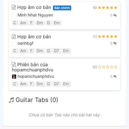
Hợp âm cơ bản
(6)
Bản chính
Minh Nhat Nguyen
0
C
Am
F
Dm
G
Em
Hợp âm cơ bản
(1)
oanhbgf
0
C
Am
F
Dm
G
G7
Em
Phiên bản của
(0)
hopamchuanphdvu
hopamchuanphdvu
0
C
Am
F
Dm
G
G7
Em
Guitar Tabs (0)
Chưa có bản Tab nào cho bài hát này