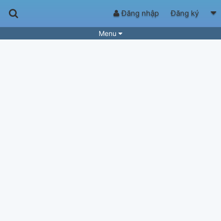
Đăng nhập
Đăng ký
Menu
Bài hát
Guitar Tabs
Playlist
Hợp âm
Điệu bài hát
Thể loại
Tìm theo hợp âm
Tải ứng dụng
Yêu cầu hợp âm
Thành Viên
Khóa học
Quản lý
60
Tắt quảng cáo