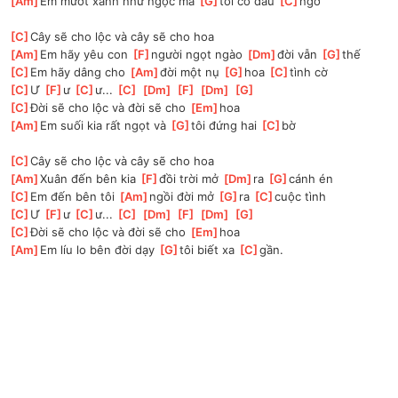
[
Am
]
Em mướt xanh như ngọc mà 
[
G
]
tôi có đâu 
[
C
]
ngờ 
[
C
]
Cây sẽ cho lộc và cây sẽ cho hoa 
[
Am
]
Em hãy yêu con 
[
F
]
người ngọt ngào 
[
Dm
]
đời vẫn 
[
G
]
thế
[
C
]
Em hãy dâng cho 
[
Am
]
đời một nụ 
[
G
]
hoa 
[
C
]
tình cờ 
[
C
]
Ư 
[
F
]
ư 
[
C
]
ư... 
[
C
]
[
Dm
]
[
F
]
[
Dm
]
[
G
]
[
C
]
Đời sẽ cho lộc và đời sẽ cho 
[
Em
]
hoa 
[
Am
]
Em suối kia rất ngọt và 
[
G
]
tôi đứng hai 
[
C
]
bờ
[
C
]
Cây sẽ cho lộc và cây sẽ cho hoa 
[
Am
]
Xuân đến bên kia 
[
F
]
đồi trời mở 
[
Dm
]
ra 
[
G
]
cánh én 
[
C
]
Em đến bên tôi 
[
Am
]
ngồi đời mở 
[
G
]
ra 
[
C
]
cuộc tình 
[
C
]
Ư 
[
F
]
ư 
[
C
]
ư... 
[
C
]
[
Dm
]
[
F
]
[
Dm
]
[
G
]
[
C
]
Đời sẽ cho lộc và đời sẽ cho 
[
Em
]
hoa 
[
Am
]
Em líu lo bên đời dạy 
[
G
]
tôi biết xa 
[
C
]
gần. 