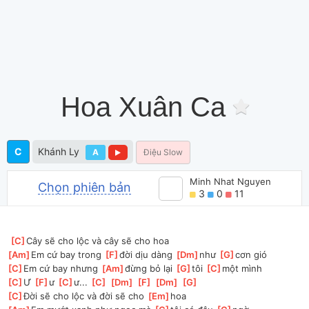
Hoa Xuân Ca
C
Khánh Ly
A
Điệu Slow
Minh Nhat Nguyen
Chọn phiên bản
3
0
11
[
C
]
Cây sẽ cho lộc và cây sẽ cho hoa 
[
Am
]
Em cứ bay trong 
[
F
]
đời dịu dàng 
[
Dm
]
như 
[
G
]
cơn gió 
[
C
]
Em cứ bay nhưng 
[
Am
]
đừng bỏ lại 
[
G
]
tôi 
[
C
]
một mình 
[
C
]
Ư 
[
F
]
ư 
[
C
]
ư... 
[
C
]
[
Dm
]
[
F
]
[
Dm
]
[
G
]
[
C
]
Đời sẽ cho lộc và đời sẽ cho 
[
Em
]
hoa 