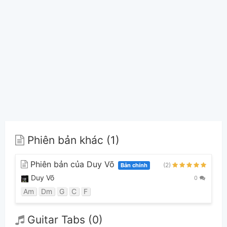
Phiên bản khác (1)
Phiên bản của Duy Võ
(2)
Bản chính
Duy Võ
0
Am
Dm
G
C
F
Guitar Tabs (0)