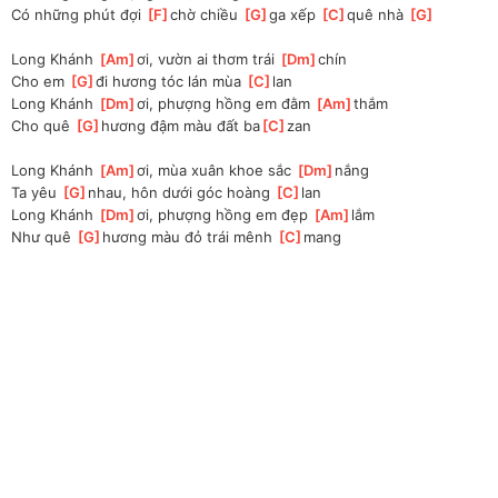
Có những phút đợi 
[
F
]
chờ chiều 
[
G
]
ga xếp 
[
C
]
quê nhà 
[
G
]
Long Khánh 
[
Am
]
ơi, vườn ai thơm trái 
[
Dm
]
chín
Cho em 
[
G
]
đi hương tóc lán mùa 
[
C
]
lan
Long Khánh 
[
Dm
]
ơi, phượng hồng em đằm 
[
Am
]
thắm
Cho quê 
[
G
]
hương đậm màu đất ba
[
C
]
zan
Long Khánh 
[
Am
]
ơi, mùa xuân khoe sắc 
[
Dm
]
nắng
Ta yêu 
[
G
]
nhau, hôn dưới góc hoàng 
[
C
]
lan
Long Khánh 
[
Dm
]
ơi, phượng hồng em đẹp 
[
Am
]
lắm
Như quê 
[
G
]
hương màu đỏ trái mênh 
[
C
]
mang