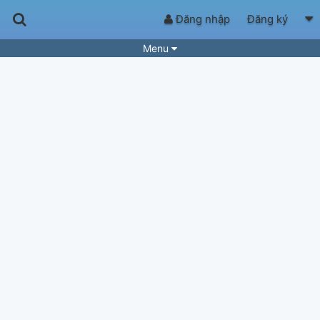
Đăng nhập
Đăng ký
Menu
Bài hát
Guitar Tabs
Playlist
Hợp âm
Điệu bài hát
Thể loại
Tìm theo hợp âm
Tải ứng dụng
Yêu cầu hợp âm
Thành Viên
Khóa học
Quản lý
60
Tắt quảng cáo