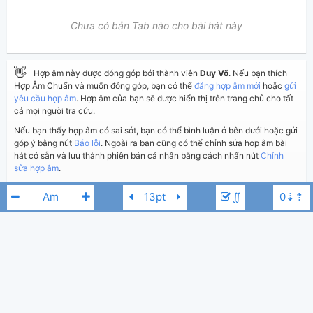
Chưa có bản Tab nào cho bài hát này
👋
Hợp âm này được đóng góp bởi thành viên
Duy Võ
. Nếu bạn thích
Hợp Âm Chuẩn và muốn đóng góp, bạn có thể
đăng hợp âm mới
hoặc
gửi
yêu cầu hợp âm
. Hợp âm của bạn sẽ được hiển thị trên trang chủ cho tất
cả mọi người tra cứu.
Nếu bạn thấy hợp âm có sai sót, bạn có thể bình luận ở bên dưới hoặc gửi
góp ý bằng nút
Báo lỗi
. Ngoài ra bạn cũng có thể chỉnh sửa hợp âm bài
hát có sẵn và lưu thành phiên bản cá nhân bằng cách nhấn nút
Chỉnh
sửa hợp âm
.
∬
Thêm vào
Chia sẻ
In ra giấy
Quản lý
ngày 16 tháng 11, 2019
Cập nhật:
BÌNH LUẬN
2,618
Lượt xem:
Mắt Ngọc
Bm
Hiển thị bình luận
Duy Võ
Người đăng:
(kabigon91 đã duyệt)
Thế Bảo