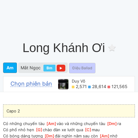
Long Khánh Ơi
Am
Mắt Ngọc
Bm
Điệu Ballad
Duy Võ
Chọn phiên bản
2,571
28,614
121,565
Capo 2
Có những chuyến tàu 
[
Am
]
vào và những chuyến tàu 
[
Dm
]
ra
Có phố nhỏ hẹn 
[
G
]
chào đàn xe lướt qua 
[
C
]
mau
Có bóng dáng tượng 
[
Dm
]
đài nghìn năm sau còn 
[
Am
]
nhớ