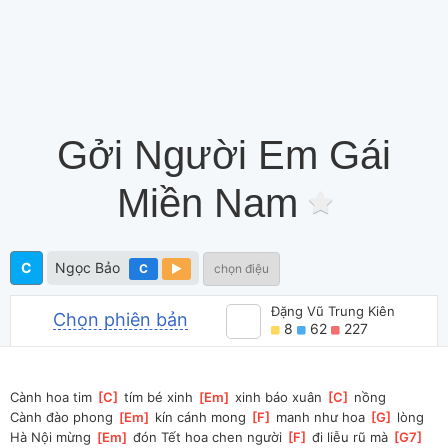
Gởi Người Em Gái
Miền Nam
C
Ngọc Bảo
C
chọn điệu
Đặng Vũ Trung Kiên
Chọn phiên bản
8
62
227
Cành hoa tim 
[
C
]
 tím bé xinh 
[
Em
]
 xinh báo xuân 
[
C
]
 nồng
Cành đào phong 
[
Em
]
 kín cánh mong 
[
F
]
 manh như hoa 
[
G
]
 lòng
Hà Nội mừng 
[
Em
]
 đón Tết hoa chen người 
[
F
]
 đi liễu rũ mà 
[
G7
]