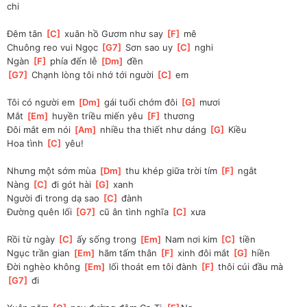
chi
Đêm tân 
[
C
]
 xuân hồ Gươm như say 
[
F
]
 mê
Chuông reo vui Ngọc 
[
G7
]
 Sơn sao uy 
[
C
]
 nghi
Ngàn 
[
F
]
 phía đến lễ 
[
Dm
]
 đền
[
G7
]
 Chạnh lòng tôi nhớ tới người 
[
C
]
 em
Tôi có người em 
[
Dm
]
 gái tuổi chớm đôi 
[
G
]
 mươi
Mắt 
[
Em
]
 huyền triều miến yêu 
[
F
]
 thương
Đôi mắt em nói 
[
Am
]
 nhiều tha thiết như dáng 
[
G
]
 Kiều
Hoa tình 
[
C
]
 yêu!
Nhưng một sớm mùa 
[
Dm
]
 thu khép giữa trời tím 
[
F
]
 ngắt
Nàng 
[
C
]
 đi gót hài 
[
G
]
 xanh
Người đi trong dạ sao 
[
C
]
 đành
Đường quên lối 
[
G7
]
 cũ ân tình nghĩa 
[
C
]
 xưa
Rồi từ ngày 
[
C
]
 ấy sống trong 
[
Em
]
 Nam nơi kim 
[
C
]
 tiền
Ngục trần gian 
[
Em
]
 hãm tấm thân 
[
F
]
 xinh đôi mắt 
[
G
]
 hiền
Đời nghèo không 
[
Em
]
 lối thoát em tôi đành 
[
F
]
 thôi cúi đầu mà 
[
G7
]
 đi