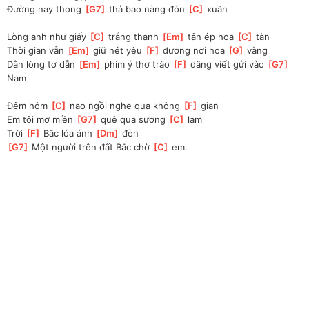
Đường nay thong 
[
G7
]
 thả bao nàng đón 
[
C
]
 xuân
Lòng anh như giấy 
[
C
]
 trắng thanh 
[
Em
]
 tân ép hoa 
[
C
]
 tàn
Thời gian vẫn 
[
Em
]
 giữ nét yêu 
[
F
]
 đương nơi hoa 
[
G
]
 vàng
Dằn lòng tơ dẫn 
[
Em
]
 phím ý thơ trào 
[
F
]
 dâng viết gửi vào 
[
G7
]
Nam
Đêm hôm 
[
C
]
 nao ngồi nghe qua không 
[
F
]
 gian
Em tôi mơ miền 
[
G7
]
 quê qua sương 
[
C
]
 lam
Trời 
[
F
]
 Bắc lóa ánh 
[
Dm
]
 đèn
[
G7
]
 Một người trên đất Bắc chờ 
[
C
]
 em.