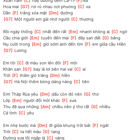
Xuân năm 
[
C
]
 nay đường đêm Ca-Ti-
[
F
]
Na
Hoa mai 
[
G7
]
 rơi rủ nhau nơi phương 
[
C
]
 xa
Dần 
[
F
]
 trắng xóa mặt 
[
Dm
]
 đường
[
G7
]
 Một người em gái nhớ người 
[
C
]
 thương
Rồi ngày thống 
[
C
]
 nhất đến rất 
[
Em
]
 nhanh không ai 
[
C
]
 ngờ
Cầu chia giới 
[
Em
]
 tuyến đến mai 
[
F
]
 đây san đất 
[
G
]
 bằng
Nụ cười trong 
[
Em
]
 gió sớm anh đến tìm 
[
F
]
 em giữa cầu Hiền 
[
G7
]
 Lương
Em tôi 
[
C
]
 đi màu son lên đôi 
[
F
]
 môi
Khăn san 
[
G7
]
 bay lả lơi bên hai vai 
[
C
]
 ai
Trời 
[
F
]
 thắm gió trăng 
[
Dm
]
 hiền
[
G7
]
 Hà Nội thêm bóng dáng nàng 
[
C
]
 tiên
Em! Tháp Rùa yêu 
[
Dm
]
 dấu còn đó nên 
[
G
]
 thơ
Lớp 
[
Em
]
 người đổi mới khác 
[
F
]
 xưa
Thu đã qua những 
[
Am
]
 chiều nên ý thơ rất 
[
G
]
 nhiều
Cả tình 
[
C
]
 yêu
Em nhẹ bước mà 
[
Dm
]
 đi giữa khung trời bát 
[
F
]
 ngát
Trời 
[
C
]
 ta hết màu 
[
G
]
 tang
Đường xưa lối ngập lá 
[
C
]
 vàng