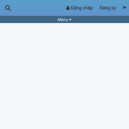
Đăng nhập
Đăng ký
Menu
Bài hát
Guitar Tabs
Playlist
Hợp âm
Điệu bài hát
Thể loại
Tìm theo hợp âm
Tải ứng dụng
Yêu cầu hợp âm
Thành Viên
Khóa học
Quản lý
89
Tắt quảng cáo