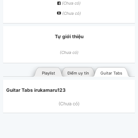
(Chưa có)
(Chưa có)
Tự giới thiệu
(Chưa có)
Playlist
Điểm uy tín
Guitar Tabs
Guitar Tabs irukamaru123
(Chưa có)
Bài hát đã đăng
Bài hát yêu thích